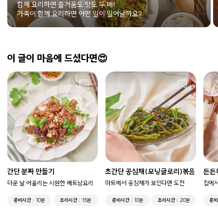
함께 요리하면 즐거움도 맛도 두 배!
가족이 함께 요리하면 어떤 일이 일어날까요?
이 글이 마음에 드셨다면😍
간단 분짜 만들기
초간단 공심채(모닝글로리)볶음
든든
더운 날 어울리는 시원한 베트남요리
마트에서 공심채가 보인다면 도전
집에서
준비시간
10분
조리시간
15분
준비시간
10분
조리시간
20분
준