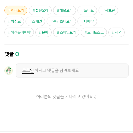
이국요리
철판요리
해물요리
토마토
샤프란
향신료
스페인
손님초대요리
빠에야
해산물빠에야
문어
스페인요리
토마토소스
새우
댓글
0
로그인
하시고 댓글을 남겨보세요.
여러분의 댓글을 기다리고 있어요 :)