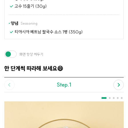
고수 15줄기 (30g)
양념
Seasoning
티아시아 베트남 쌀국수 소스 1병 (350g)
화면 항상 켜두기
한 단계씩 따라해 보세요😄
Step.1