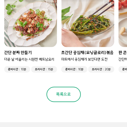
간단 분짜 만들기
초간단 공심채(모닝글로리)볶음
판 
더운 날 어울리는 시원한 베트남요리
마트에서 공심채가 보인다면 도전
간단하
준비시간
10분
조리시간
15분
준비시간
10분
조리시간
20분
준
목록으로