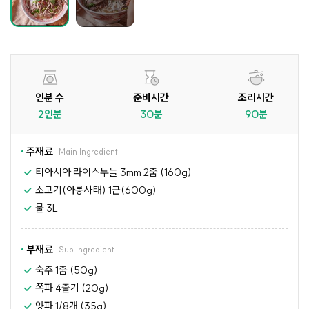
인분 수
준비시간
조리시간
2인분
30분
90분
주재료
Main Ingredient
티아시아 라이스누들 3mm 2줌 (160g)
소고기(아롱사태) 1근(600g)
물 3L
부재료
Sub Ingredient
숙주 1줌 (50g)
쪽파 4줄기 (20g)
양파 1/8개 (35g)