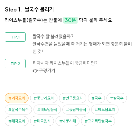
Step 1.
쌀국수 불리기
라이스누들(쌀국수)는 찬물에
30분
담궈 불려 주세요.
쌀국수 잘 불려졌을까?
쌀국수면을 들었을때 축 쳐지는 형태가 되면 충분히 불려
진 것!
티아시아 라이스누들이 궁금하다면?
👉 구경가기
이국요리
동남아요리
한그릇요리
국수
쌀국수
쌀국수육수
베트남음식
동남아음식
베트남요리
태국요리
태국음식
아롱사태
고기폭탄쌀국수