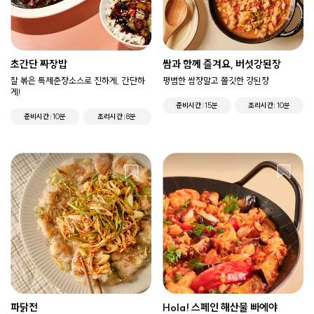
초간단 짜장밥
쌈과 함께 즐겨요, 버섯강된장
잘 볶은 특제춘장소스로 진하게, 간단하
평범한 쌈장말고 쫄깃한 강된장
게!
준비시간
15분
조리시간
10분
준비시간
10분
조리시간
8분
파닭전
Hola! 스페인 해산물 빠에야