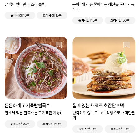
닭 좋아한다면 무조건 클릭!
문어, 새우 등 좋아하는 해산물 풍미 가득
하게!
준비시간
10분
조리시간
15분
준비시간
15분
조리시간
30분
든든하게 고기폭탄쌀국수
집에 있는 재료로 초간단호떡
집에서 먹는 쌀국수는 고기폭탄 가능!
반죽하지 않아도 OK! 식빵으로 호떡만들
기
준비시간
30분
조리시간
90분
준비시간
0분
조리시간
10분