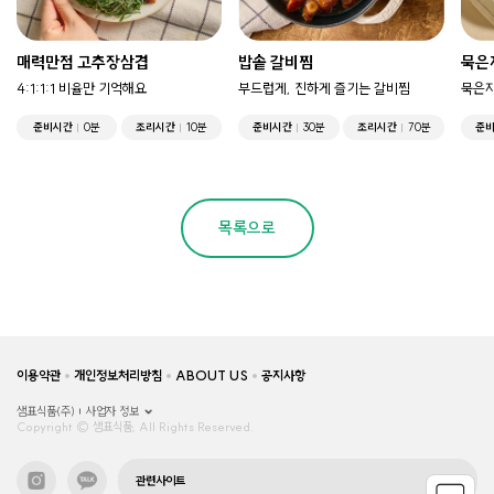
매력만점 고추장삼겹
밥솥 갈비찜
묵은
4:1:1:1 비율만 기억해요
부드럽게, 진하게 즐기는 갈비찜
묵은지
준비시간
0분
조리시간
10분
준비시간
30분
조리시간
70분
준
목록으로
이용약관
개인정보처리방침
ABOUT US
공지사항
샘표식품(주)
사업자 정보
Copyright © 샘표식품, All Rights Reserved.
관련사이트