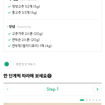
청양고추 1/2개 (5g)
홍고추 1/3개 (5g)
양념
Seasoning
고춧가루 2스푼 (20g)
연두순 2스푼 (20g)
연두링(멸치디포리) 1개 (4g)
화면 항상 켜두기
한 단계씩 따라해 보세요😄
Step.1