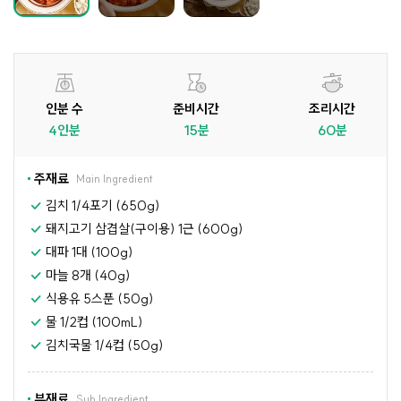
인분 수
준비시간
조리시간
4인분
15분
60분
주재료
Main Ingredient
김치 1/4포기 (650g)
돼지고기 삼겹살(구이용) 1근 (600g)
대파 1대 (100g)
마늘 8개 (40g)
식용유 5스푼 (50g)
물 1/2컵 (100mL)
김치국물 1/4컵 (50g)
부재료
Sub Ingredient