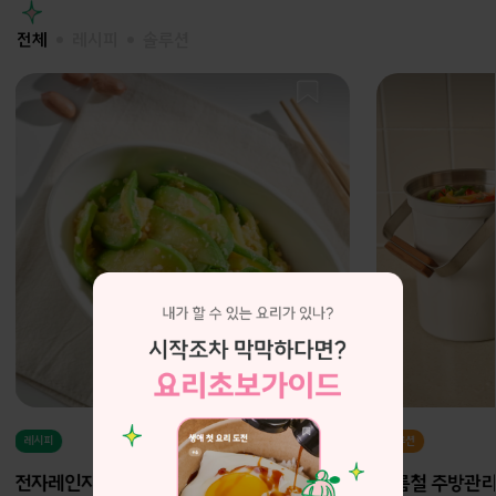
전체
레시피
솔루션
레시피
솔루션
전자레인지 애호박나물
여름철 주방관