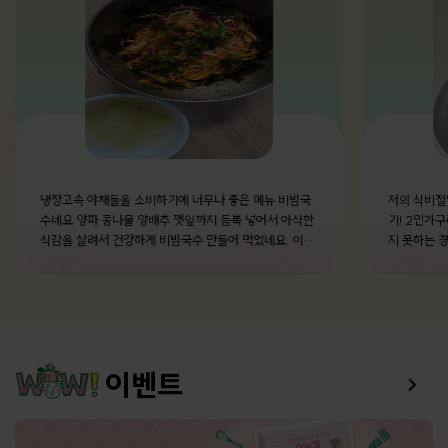
냉장고속 야채들을 소비하기에 너무나 좋은 메뉴 비빔국
저의 식비절
수네요 양파 콩나물 양배추 깻잎까지 듬뿍 넣어서 아삭한
기! 2인가구라 작은 용량의 식재료를 사도, 한번에 소비하
식감을 살려서 건강하게 비빔국수 만들어 먹었네요. 이렇
지 못하는 경우가 
게 먹으니 야채도 정말 많이 먹어지고 냉장고속 야채들도
일안에 어떤 요리를 먹으면 맛있게 전부 소진할 수 있을지
빨리 먹게 되네요.
계획을 세워두는 편이에
사서, 어떻게
마제소바 (
는 이름으로
제소바랑 비
이벤트
지고기에 양념넣고 볶볶 부추 
벼 먹어요 🍴순두부찌개 (돼지고기 다짐육 1/3) 새미네
부엌 순찌 
구요!? 따라해