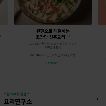
원팬으로 해결하는
8
초간단 신혼요리
6
요리초보 신혼부부도 쉽게 도전할 수 있는
원팬요리 모음
요리 하나로도 든든하게 한 끼 해결 가능!
원팬요리
오늘의 추천 콘텐츠
요리연구소