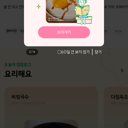
불 안 쓰고 만드는 간단한 반찬
비린내·악취·초파리까
준비시간
5분
조리시간
10분
살림
청소
60일 간 보지 않기
닫기
2
/
4
오늘의 집밥로그
요리해요
비빔국수
다짐육으
김규리
2026.07.29 22:53
보콩
2026.0