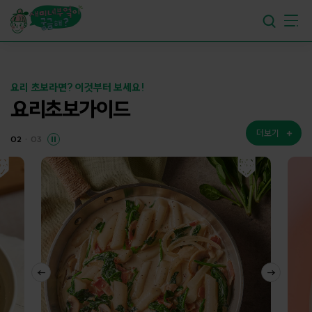
요리가
맛있어지는
부엌
요리가
건강해지는
부엌
요리 초보라면?
이것부터 보세요!
요리가
쉬워지는
부엌
요리초보
가이드
02
·
03