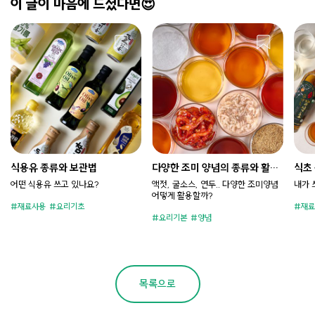
이 글이 마음에 드셨다면😍
식용유 종류와 보관법
다양한 조미 양념의 종류와 활용
식초
법
어떤 식용유 쓰고 있나요?​
액젓, 굴소스, 연두.. 다양한 조미양념
내가 
어떻게 활용할까?
재료사용
요리기초
재료
요리기본
양념
목록으로