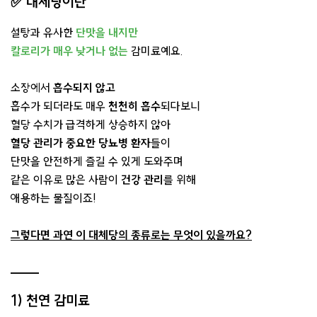
✅
대체당이란
설탕과 유사한
단맛을 내지만
칼로리가 매우 낮거나 없는
감미료예요.
소장에서
흡수되지 않고
흡수가 되더라도 매우
천천히 흡수
되다보니
혈당 수치가 급격하게 상승하지 않아
혈당 관리가 중요한 당뇨병 환자
들이
단맛을 안전하게 즐길 수 있게 도와주며
같은 이유로 많은 사람이
건강 관리
를 위해
애용하는 물질이죠!
그렇다면 과연 이 대체당의 종류로는 무엇이 있을까요?
1) 천연 감미료