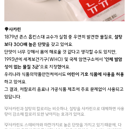
🍭사카린
1879년 존스 홉킨스대 교수가 실험 중 우연히 발견한 물질로,
설탕
보다 300배 높은 단맛
을 갖고 있어요.
단맛이 너무 강해서 몸에 해로울 것 같다고 생각할 수도 있지만,
1993년에 세계보건기구(WHO) 및 국제 암연구소에서
'인체 발암
성이 없는 물질 3군'
으로 지정했어요.
우리나라 식품의약품안전처에서도
어린이 기호 식품에 사용을 허용
하고 있어요.
그 결과, 저칼로리 음료나 가공식품 제조에 주로 문제없이 사용되고
있답니다.
💡사카린과 설탕의 칼로리는 비슷하나, 설탕을 사카린으로 대체하면 사용
량이 감소해 칼로리 또한 낮아지는 효과가 있어요.
💡사카린도 스테비아와 마찬가지로 높은 단맛을 가지고 있기 때문에, 다