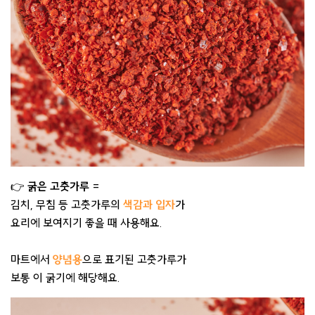
👉
굵은 고춧가루
=
김치, 무침 등 고춧가루의
색감과 입자
가
요리에 보여지기 좋을 때 사용해요.
마트에서
양념용
으로 표기된 고춧가루가
보통 이 굵기에 해당해요.