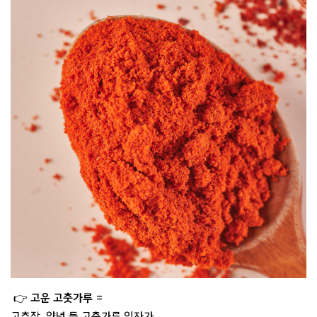
👉
고운 고춧가루
=
고추장, 양념 등 고춧가루 입자가