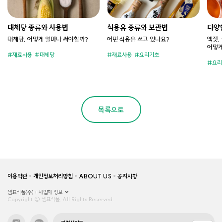
대체당 종류와 사용법
식용유 종류와 보관법
다양
법
대체당, 어떻게 얼마나 써야할까?
어떤 식용유 쓰고 있나요?​
액젓,
어떻게
재료사용
대체당
재료사용
요리기초
요리
목록으로
이용약관
개인정보처리방침
ABOUT US
공지사항
샘표식품(주)
사업자 정보
Copyright © 샘표식품, All Rights Reserved.