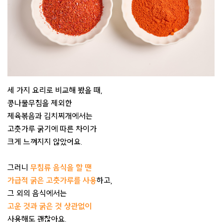
세 가지 요리로 비교해 봤을 때,
콩나물무침을 제외한
제육볶음과 김치찌개에서는
고춧가루 굵기에 따른 차이가
크게 느껴지지 않았어요.
그러니
무침류 음식을 할 땐
가급적 굵은 고춧가루를 사용
하고,
그 외의 음식에서는
고운 것과 굵은 것 상관없이
사용해도 괜찮아요.