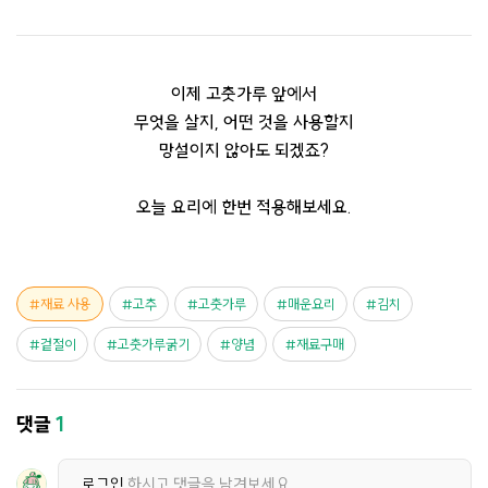
이제 고춧가루 앞에서
무엇을 살지, 어떤 것을 사용할지
망설이지 않아도 되겠죠?
오늘 요리에 한번 적용해보세요.
재료 사용
고추
고춧가루
매운요리
김치
겉절이
고춧가루굵기
양념
재료구매
댓글
1
로그인
하시고 댓글을 남겨보세요.