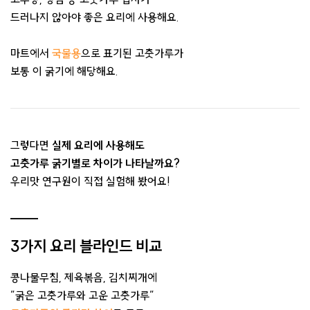
드러나지 않아야 좋은 요리에 사용해요.
마트에서
국물용
으로
표기된 고춧가루가
보통 이 굵기에 해당해요.
그렇다면
실제 요리에 사용해도
고춧가루 굵기별로 차이가 나타날까요?
우리맛 연구원이 직접 실험해 봤어요!
3가지 요리 블라인드 비교
콩나물무침, 제육볶음, 김치찌개에
”굵은 고춧가루와 고운 고춧가루”