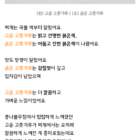
(왼) 고운 고춧가루 / (오) 굵은 고춧가루
찌개는 국물 색부터 달랐어요.
고운 고춧가루
는
밝고 선명한 붉은색,
굵은 고춧가루
는
어둡고 진한 붉은색
이 나왔어요.
맛도 방향이 달랐어요.
굵은 고춧가루
는
감칠맛
이 깊고
입자감이 남았으며
고운 고춧가루
는 더
깔끔
하고
가벼운 느낌이었어요.
콩나물무침에서 텁텁하게 느껴졌던
고운 고춧가루가 찌개에서는 오히려
깔끔하게 느껴진 게 흥미로웠는데요.