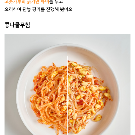
고춧가루의 굵기만 차이
를 두고
요리하여 관능 평가를 진행해 봤어요.
콩나물무침