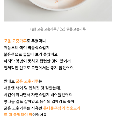
(왼) 고운 고춧가루 / (오) 굵은 고춧가루
고운 고춧가루
로 무쳤더니
처음부터
색이 먹음직스럽게
붉은색
으로 물
들어 보기 좋았어요.
하지만
양념이 뭉치고 텁텁한 맛
이 있어서
전체적인 선호도 측면에서는 좋지 않았어요.
반대로
굵은 고춧가루
는
처
음엔 색이 덜 입혀진 것 같았는데,
시간이 지나면서 자연스럽게
배어
들었어요.
콩나물 결도 살아있고 음식의 입체감도 좋아
굵은 고춧가루를 사용한
콩나물무침의 선호도가
좀 더 긍정적인 편
이었어요.