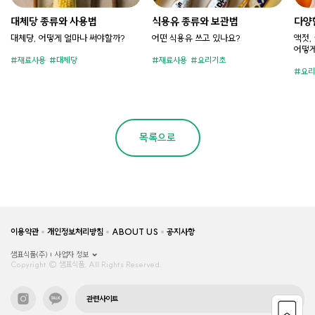
대체당 종류와 사용법
식용유 종류와 보관법
다양
법
대체당, 어떻게 얼마나 써야할까?
어떤 식용유 쓰고 있나요?​
액젓,
어떻게
재료사용
대체당
재료사용
요리기초
요리
목록으로
이용약관
개인정보처리방침
ABOUT US
공지사항
샘표식품(주)
사업자 정보
Copyright © 샘표식품, All Rights Reserved.
관련사이트