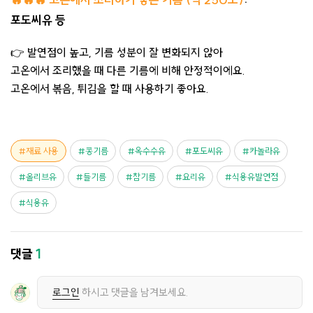
🔥🔥🔥 고온에서 조리하기 좋은 기름 (약 250도)
:
포도씨유 등
👉 발연점이 높고, 기름 성분이 잘 변화되지 않아
고온에서 조리했을 때 다른 기름에 비해 안정적이에요.
고온에서 볶음, 튀김을 할 때 사용하기 좋아요.
재료 사용
콩기름
옥수수유
포도씨유
카놀라유
올리브유
들기름
참기름
요리유
식용유발연점
식용유
댓글
1
로그인
하시고 댓글을 남겨보세요.