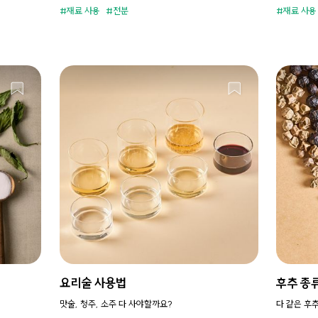
재료 사용
전분
재료 사용
요리술 사용법
후추 종
맛술, 청주, 소주 다 사야할까요?
다 같은 후