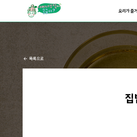
요리가
맛있어지는
부엌
요리가 즐
요리가
건강해지는
부엌
요리가
쉬워지는
부엌
목록으로
집