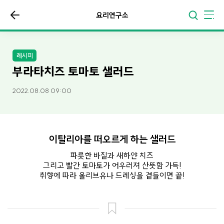
요리연구소
레시피
부라타치즈 토마토 샐러드
2022.08.08 09:00
이탈리아를 떠오르게 하는 샐러드
파릇한 바질과 새하얀 치즈
그리고 빨간 토마토가 어우러져 산뜻함 가득!
취향에 따라 올리브유나 드레싱을 곁들이면 끝!