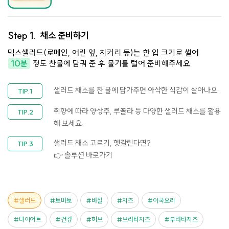
Step 1.
채소 준비하기
믹스샐러드(로메인, 어린 잎, 치커리 등)는 한 입 크기로 썰어
10분
정도 찬물에 담궈 준 후 물기를 털어 준비해주세요.
샐러드 채소를 찬 물에 담가주면 아삭한 식감이 살아나요.
취향에 따라 양상추, 루꼴라 등 다양한 샐러드 채소를 활용
해 보세요.
샐러드 채소 고르기, 헷갈린다면?
👉 솔루션 바로가기
샐러드
토마토
바질
치즈
이국요리
다이어트
건강
허브
브라타치즈
부라타치즈