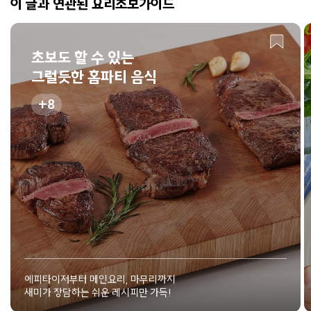
이 글과 연관된 요리초보가이드
초보도 할 수 있는
그럴듯한 홈파티 음식
8
에피타이저부터 메인요리, 마무리까지
새미가 장담하는 쉬운 레시피만 가득!