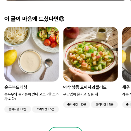
이 글이 마음에 드셨다면😍
순두부드레싱
아삭 상큼 오이사과샐러드
새우
순두부와 들기름이 만나 고소~한 소스
부담없이 즐기고 싶을 때
레몬 
가 되다!
준비시간
10분
조리시간
5분
준
준비시간
0분
조리시간
5분