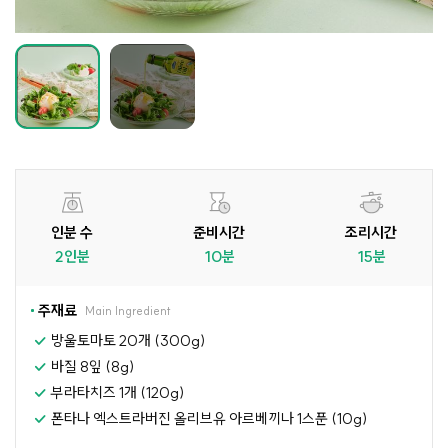
인분 수
준비시간
조리시간
2인분
10분
15분
주재료
Main Ingredient
방울토마토 20개 (300g)
바질 8잎 (8g)
부라타치즈 1개 (120g)
폰타나 엑스트라버진 올리브유 아르베끼나 1스푼 (10g)