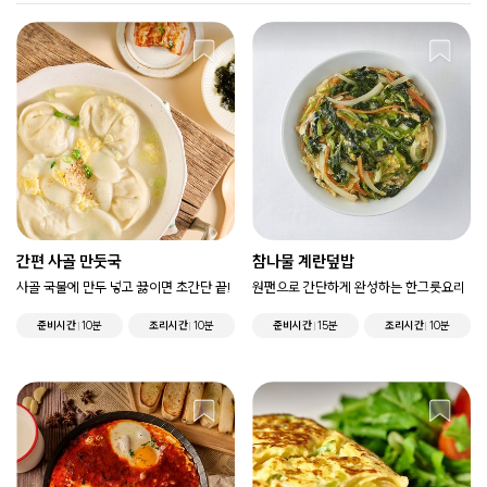
간편 사골 만둣국
참나물 계란덮밥
사골 국물에 만두 넣고 끓이면 초간단 끝!
원팬으로 간단하게 완성하는 한그릇요리
준비시간
10분
조리시간
10분
준비시간
15분
조리시간
10분