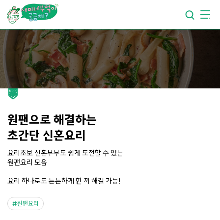
요리가
맛있어지는
부엌
요리가
건강해지는
부엌
요리가
쉬워지는
부엌
원팬으로 해결하는
초간단 신혼요리
요리초보 신혼부부도 쉽게 도전할 수 있는
원팬요리 모음
요리 하나로도 든든하게 한 끼 해결 가능!
원팬요리