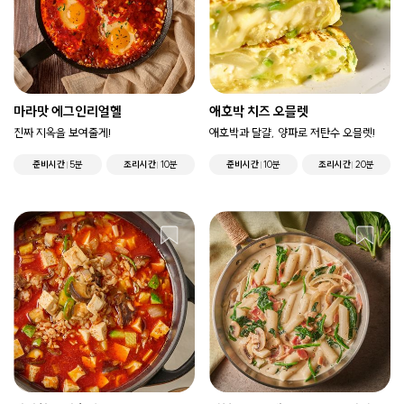
마라맛 에그인리얼헬
애호박 치즈 오믈렛
진짜 지옥을 보여줄게!
애호박과 달걀, 양파로 저탄수 오믈렛!
준비시간
5분
조리시간
10분
준비시간
10분
조리시간
20분