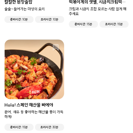
칼칼한 된장술밥
떡볶이계의 샛별, 시금치크림떡볶
이
술술~들어가는 마성의 요리
크림과 시금치 조합 모르는 사람 없게 해
주세요
준비시간
10분
조리시간
10분
준비시간
15분
조리시간
15분
Hola! 스페인 해산물 빠에야
문어, 새우 등 좋아하는 해산물 풍미 가득
하게!
준비시간
15분
조리시간
30분