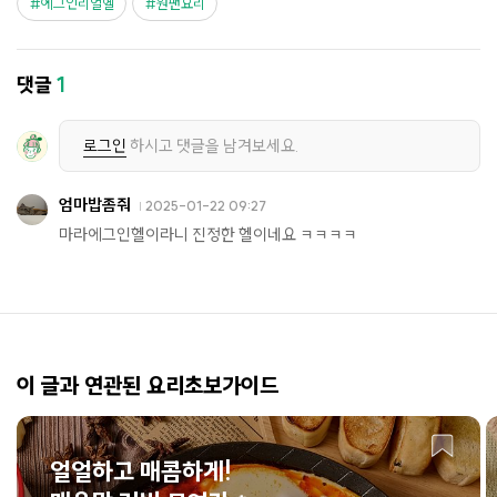
에그인리얼헬
원팬요리
댓글
1
로그인
하시고 댓글을 남겨보세요.
엄마밥좀줘
2025-01-22 09:27
마라에그인헬이라니 진정한 헬이네요 ㅋㅋㅋㅋ
이 글과 연관된 요리초보가이드
얼얼하고 매콤하게!