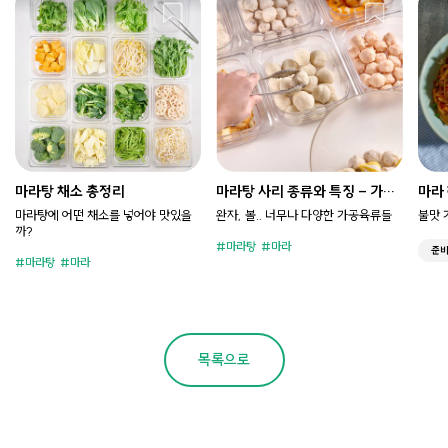
마라탕 채소 총정리
마라탕 사리 종류와 특징 - 가공
마라
육류편
마라탕에 어떤 채소를 넣어야 맛있을
완자, 볼.. 너무나 다양한 가공육류들
불맛 
까?
마라탕
마라
준
마라탕
마라
목록으로