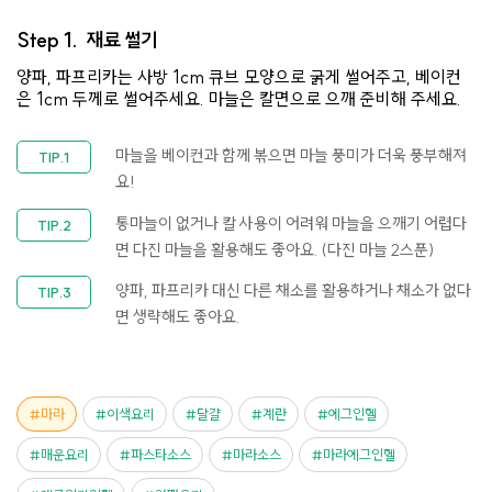
Step 1.
재료 썰기
양파, 파프리카는 사방 1cm 큐브 모양으로 굵게 썰어주고, 베이컨
은 1cm 두께로 썰어주세요. 마늘은 칼면으로 으깨 준비해 주세요.
마늘을 베이컨과 함께 볶으면 마늘 풍미가 더욱 풍부해져
요!
통마늘이 없거나 칼 사용이 어려워 마늘을 으깨기 어렵다
면 다진 마늘을 활용해도 좋아요. (다진 마늘 2스푼)
양파, 파프리카 대신 다른 채소를 활용하거나 채소가 없다
면 생략해도 좋아요.
마라
이색요리
달걀
계란
에그인헬
매운요리
파스타소스
마라소스
마라에그인헬