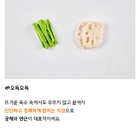
🌱오독오독
뜨거운 육수 속에서도 무르지 않고 끝까지
단단하고 경쾌하게 씹히는 식감
으로
궁채
와
연근
이 대표적이에요.