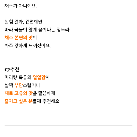
채소가 아니예요.
실험 결과, 겉면에만
마라 국물이 얇게 묻어나는 정도라
채소 본연의 맛
이
아주 강하게 느껴졌어요.
👉추천
마라탕 특유의
얼얼함
이
살짝
부담
스럽거나
재료 고유의 맛
을 깔끔하게
즐기고 싶은 분
들께 추천해요.