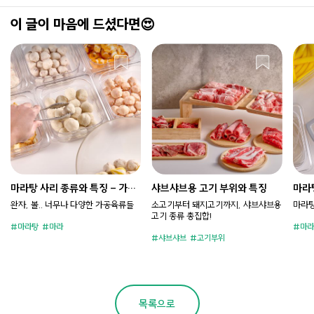
이 글이 마음에 드셨다면😍
마라탕 사리 종류와 특징 - 가공
샤브샤브용 고기 부위와 특징
마라
육류편
완자, 볼.. 너무나 다양한 가공육류들
소고기부터 돼지고기까지, 샤브샤브용
마라탕
고기 종류 총집합!
마라탕
마라
마라
샤브샤브
고기부위
목록으로