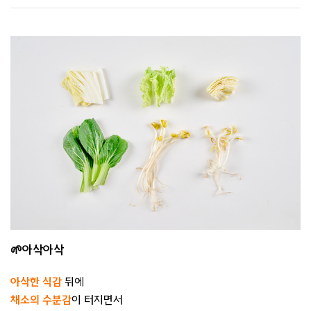
🌱아삭아삭
아삭한 식감
뒤에
채소의 수분감
이 터지면서