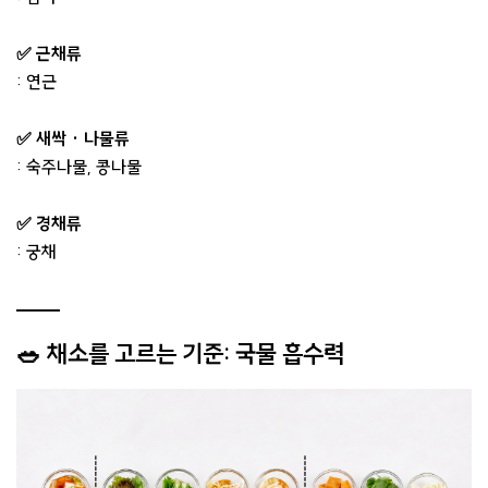
✅ 근채류
: 연근
✅ 새싹 · 나물류
: 숙주나물, 콩나물
✅ 경채류
: 궁채
🥗 채소를 고르는 기준: 국물 흡수력