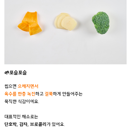
🌱포슬포슬
씹으면
으깨지면서
육수를 한층 녹진
하고
걸쭉
하게 만들어주는
묵직한 식감이에요.
대표적인 채소로는
단호박, 감자, 브로콜리
가 있어요.