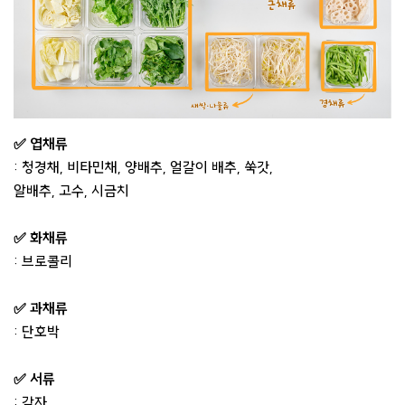
✅ 엽채류
: 청경채, 비타민채, 양배추, 얼갈이 배추, 쑥갓,
알배추, 고수, 시금치
✅ 화채류
: 브로콜리
✅ 과채류
: 단호박
✅ 서류
: 감자