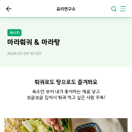
요리연구소
레시피
마라훠궈 & 마라탕
2024.07.09 10:00
훠궈로도 탕으로도 즐겨봐요
육수만 부어 내가 좋아하는 재료 넣고
보글보글 집에서 훠궈 먹고 싶은 사람 주목!