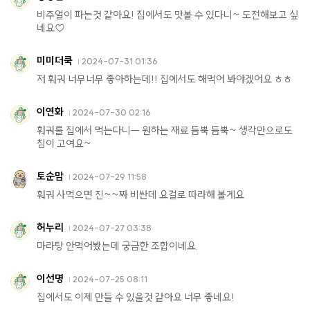
비주얼이 파는것 같아요! 집에서도 맛볼 수 있다니~ 도전해보고 싶
네요♡
미미더쿡
2024-07-31 01:36
저 훠궈 너무너무 좋아하는데!! 집에서도 해먹어 봐야겠어요 ㅎㅎ
이연화
2024-07-30 02:16
훠궈를 집에서 먹는다니ㅡ 원하는 재료 듬뿍 듬뿍~ 생각만으로도
침이 고여요~
토순맘
2024-07-29 11:58
훠궈 사먹으면 진~~짜 비싼데 요걸로 따라해 볼게요
허누리
2024-07-27 03:38
마라탕 안먹어봤는데 궁금한 조합이네요.
이선명
2024-07-25 08:11
집에서도 이제 만들 수 있을것 같아요 너무 좋네요!