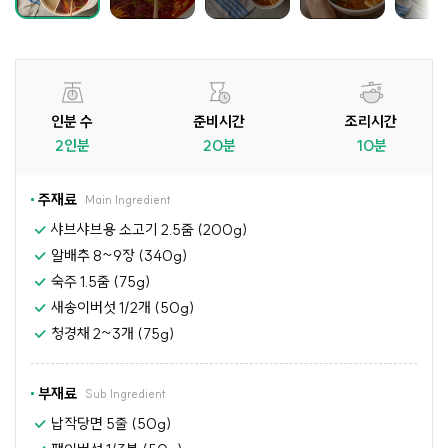
인분 수
준비시간
조리시간
2인분
20분
10분
주재료
Main Ingredient
샤브샤브용 소고기 2.5줌 (200g)
알배추 8~9장 (340g)
숙주 1.5줌 (75g)
새송이버섯 1/2개 (50g)
청경채 2~3개 (75g)
부재료
Sub Ingredient
납작당면 5줄 (50g)