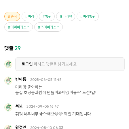
중식
마라
훠궈
마라탕
마라훠궈
마라훠궈소스
즈마훠궈소스
댓글
29
로그인
하시고 댓글을 남겨보세요.
반아름
2025-06-05 11:48
마라맛 좋아하는
울집 초딩들과함께 만들어봐야겠어용^^ 도전!얍!
복보
2024-09-05 16:47
훠궈 너무너무 좋아해요🩷🩷 제일 기대됩니다
황정연
2024-08-10 06:33