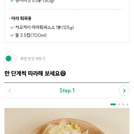
팽이버섯 1/3봉 (50g)
마라 훠궈용
차오차이 마라훠궈소소 1봉(125g)
물 3.5컵(700ml)
화면 항상 켜두기
한 단계씩 따라해 보세요😄
Step.1