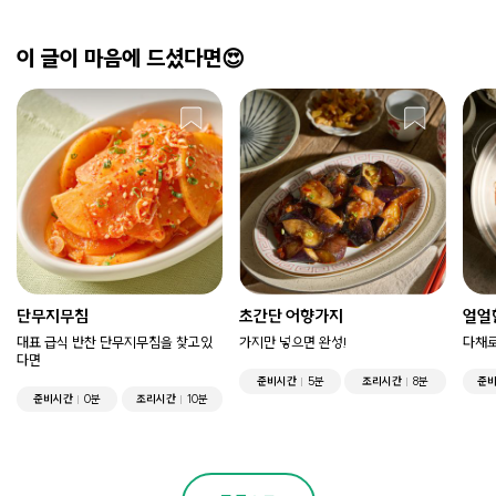
이 글이 마음에 드셨다면😍
단무지무침
초간단 어향가지
얼얼
대표 급식 반찬 단무지무침을 찾고있
가지만 넣으면 완성!
다채로
다면
준비시간
5분
조리시간
8분
준
준비시간
0분
조리시간
10분