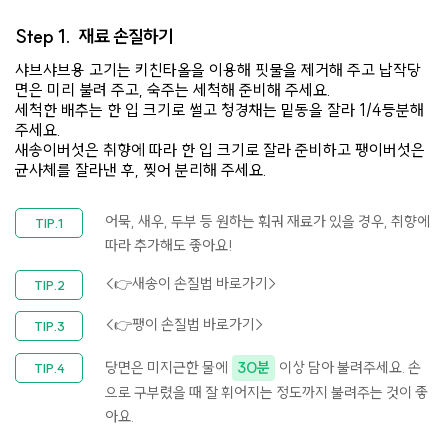
Step 1.
재료 손질하기
샤브샤브용 고기는 키친타올을 이용해 핏물을 제거해 주고 납작당
면은 미리 불려 주고, 숙주는 세척해 준비해 주세요.​
세척한 배추는 한 입 크기로 썰고 청경채는 밑동을 잘라 1/4등분해
주세요.​
새송이버섯은 취향에 따라 한 입 크기로 잘라 준비하고 팽이버섯은
균사체를 잘라낸 후, 찢어 분리해 주세요.
어묵, 새우, 두부 등 원하는 훠궈 재료가 있을 경우, 취향에
따라 추가해도 좋아요!
<👉새송이 손질법 바로가기>
<👉팽이 손질법 바로가기>
당면은 미지근한 물에
30분
이상 담아 불려주세요. 손
으로 구부렸을 때 잘 휘어지는 정도까지 불려주는 것이 좋
아요.