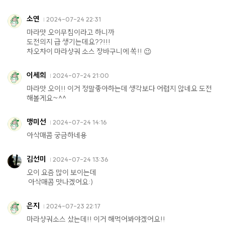
소연
2024-07-24 22:31
마라맛 오이무침이라고 하니까
도전의지 급 생기는데요??!!!
차오차이 마라샹궈 소스 장바구니에 쏙!! 😉
이세희
2024-07-24 21:00
마라맛 오이!! 이거 정말좋아하는데 생각보다 어렵지 않네요 도전
해볼게요~^^
맹미선
2024-07-24 14:16
아삭매콤 궁금하네용
김선미
2024-07-24 13:36
오이 요즘 많이 보이는데
아삭매콤 맛나겠어요:)
은지
2024-07-23 22:17
마라샹궈소스 샀는데!! 이거 해먹어봐야겠어요!!