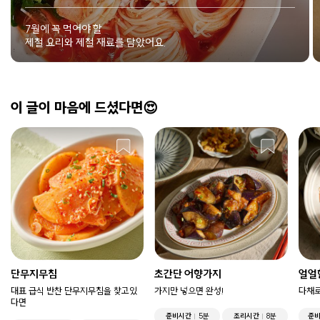
7월에 꼭 먹어야 할
제철 요리와 제철 재료를 담았어요.
이 글이 마음에 드셨다면😍
단무지무침
초간단 어향가지
얼얼
대표 급식 반찬 단무지무침을 찾고있
가지만 넣으면 완성!
다채로
다면
준비시간
5분
조리시간
8분
준