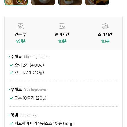
인분 수
준비시간
조리시간
4인분
10분
10분
주재료
Main Ingredient
오이 2개 (400g)
양파 1/7개 (40g)
부재료
Sub Ingredient
고수 10줄기 (20g)
양념
Seasoning
차오차이 마라샹궈소스 1/2봉 (55g)