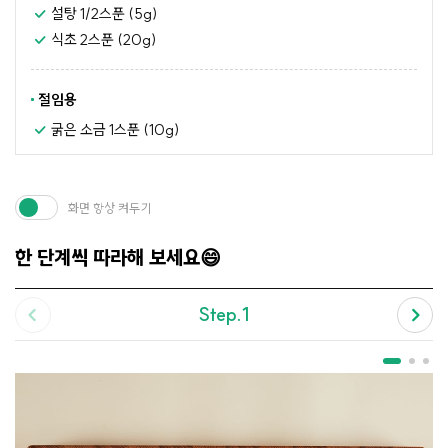
설탕 1/2스푼 (5g)
식초 2스푼 (20g)
절임용
굵은 소금 1스푼 (10g)
화면 항상 켜두기
한 단계씩 따라해 보세요😄
Step.1