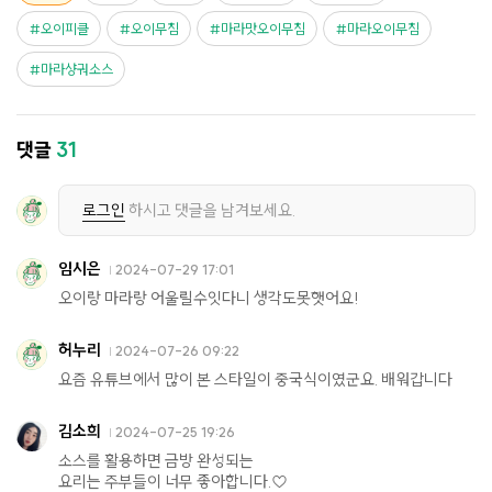
오이피클
오이무침
마라맛오이무침
마라오이무침
마라샹궈소스
댓글
31
로그인
하시고 댓글을 남겨보세요.
임시은
2024-07-29 17:01
오이랑 마라랑 어울릴수잇다니 생각도못햇어요!
허누리
2024-07-26 09:22
요즘 유튜브에서 많이 본 스타일이 중국식이였군요. 배워갑니다
김소희
2024-07-25 19:26
소스를 활용하면 금방 완성되는
요리는 주부들이 너무 좋아합니다.♡