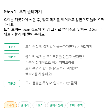
Step 1.
오이 준비하기
오이는 깨끗하게 씻은 후, 양쪽 꼭지를 제거하고 칼면으로 눌러 으깨
주세요.
으깬 오이는 5cm 정도의 한 입 크기로 썰어주고, 양파는 0.2cm 두
께로 가늘게 채 썰어 주세요.​
오이 손질 및 썰기법이 궁금하다면?
👉 바로가기
물이 덜 생기는 오이무침을 만들고 싶다면?
수분이 상대적으로 적은
취청오이
를!
오이 본연의 향미를 잘 느끼기 위해선?
백오이
를 사용해요!
오이 품종별 특징 더 알아보기
👉 클릭
중식
마라
오이
마라샹궈
마라황과