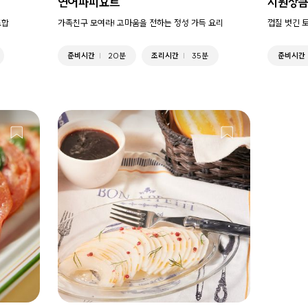
연어파피요트​
시원상큼
조합
가족친구 모여라! 고마움을 전하는 정성 가득 요리
껍질 벗긴 
준비시간
20분
조리시간
35분
준비시간