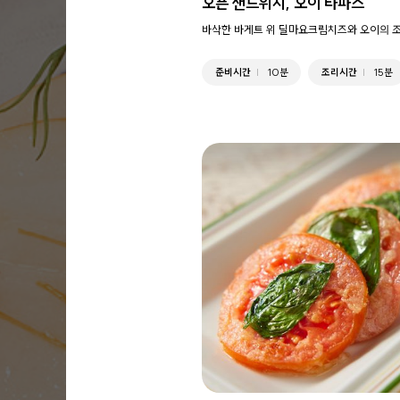
오픈 샌드위치, 오이 타파스
바삭한 바게트 위 딜마요크림치즈와 오이의 
준비시간
10분
조리시간
15분