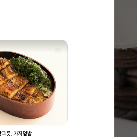
한그릇, 가지덮밥