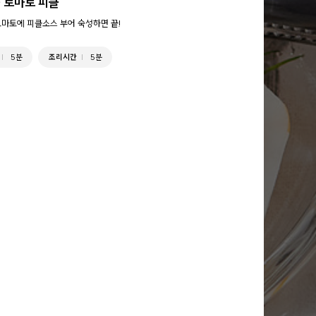
 토마토 피클
토마토에 피클소스 부어 숙성하면 끝!
5분
조리시간
5분