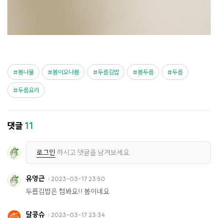
봄나물
봄이오나봄
두릅김밥
봄두릅
두릅
두릅요리
댓글
11
로그인
하시고 댓글을 남겨보세요.
유영근
2023-03-17 23:50
두릅김밥은 첨봐요!! 봄이네요
달콩슈
2023-03-17 23:34