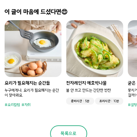
이 글이 마음에 드셨다면😍
요리가 필요해지는 순간들
전자레인지 애호박나물
굳은
누구에게나, 요리가 필요해지는 순간
불 안 쓰고 만드는 간단한 반찬
뭉치거
이 찾아와요.
걸까?
준비시간
5분
조리시간
10분
요리칼럼
자취
설탕
목록으로