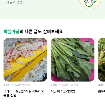
소개글이 없습니다.
박설아님
의 다른 글도 살펴보세요
박설아
2026.03.19 19:35
박설아
2026.03.10 08:05
박설아
크래미마요김밥과 꿀떡볶이 아
시금치소고기덮밥
봄동
들용 집밥