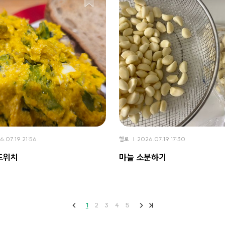
6.07.19 21:56
헬로
2026.07.19 17:30
드위치
마늘 소분하기
1
2
3
4
5