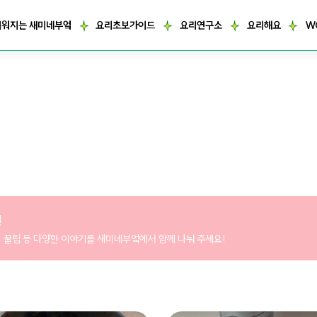
거워지는 새미네부엌
요리초보가이드
요리연구소
요리해요
W
!
리 꿀팁 등 다양한 이야기를 새미네부엌에서 함께 나눠 주세요!