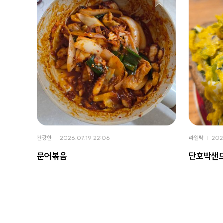
건강한
2026.07.19 22:06
라일락
202
문어볶음
단호박샌