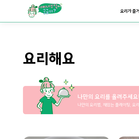
요리가
맛있어지는
부엌
요리가 즐
요리가
건강해지는
부엌
요리해요
요리가
쉬워지는
부엌
나만의 요리를 올려주세요
나만의 요리법, 재밌는 플레이팅, 요