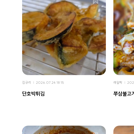
김규리
2026.07.24 18:15
라일락
202
단호박튀김
쭈삼불고