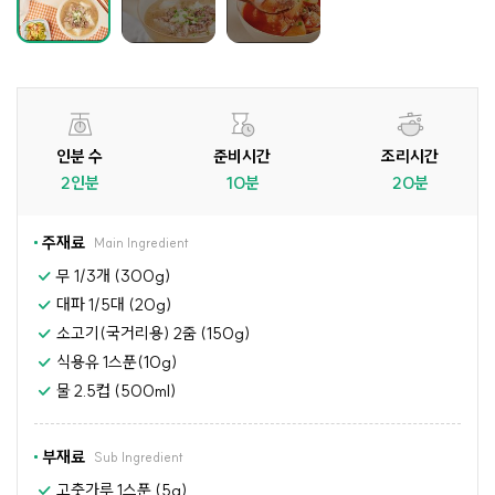
인분 수
준비시간
조리시간
2인분
10분
20분
주재료
Main Ingredient
무 1/3개 (300g)
대파 1/5대 (20g)
소고기(국거리용) 2줌 (150g)
식용유 1스푼(10g)
물 2.5컵 (500ml)
부재료
Sub Ingredient
고춧가루 1스푼 (5g)