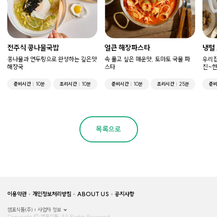
전주식 콩나물국밥
얼큰 해장파스타
냉털
콩나물과 연두링으로 완성하는 깊은맛
속 풀고 싶은 매운맛, 토마토 국물 파
우리집
해장국
스타
진~한
준비시간
10분
조리시간
10분
준비시간
10분
조리시간
25분
준
목록으로
이용약관
개인정보처리방침
ABOUT US
공지사항
샘표식품(주)
사업자 정보
Copyright © 샘표식품, All Rights Reserved.