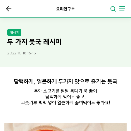
요리연구소
레시피
두 가지 뭇국 레시피
2022.10.18 16:15
담백하게, 얼큰하게 두가지 맛으로 즐기는 뭇국
무와 소고기를 달달 볶다가 푹 끓여
담백하게 먹어도 좋고,
고춧가루 팍팍 넣어 얼큰하게 끓여먹어도 좋아요!