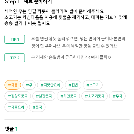
Step 1.
재료 준비하기
세척한 무는 연필 깎듯이 돌려가며 썰어 준비해주세요.
소고기는 키친타올을 이용해 핏물을 제거하고, 대파는 기호에 맞게
송송 썰거나 어슷 썰어요.
무를 연필 깎듯 돌려 깎으면, 닿는 면적이 늘어나 본연의
맛이 잘 우러나요. 무의 묵직한 맛을 즐길 수 있어요!
무 자세한 손질법이 궁금하다면?
<여기 클릭!>
국물
무
따뜻한요리
집밥
소고기
경상도뭇국
빨간뭇국
하얀뭇국
소고기뭇국
무국
국물요리
뭇국
댓글
1