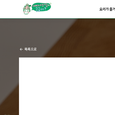
요리가
맛있어지는
부엌
요리가 즐
요리가
건강해지는
부엌
요리가
쉬워지는
부엌
목록으로