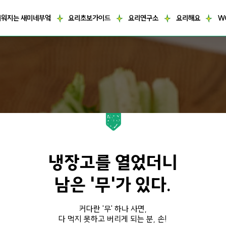
거워지는 새미네부엌
요리초보가이드
요리연구소
요리해요
W
냉장고를 열었더니
남은 '무'가 있다.
커다란 '무' 하나 사면,
다 먹지 못하고 버리게 되는 분, 손!