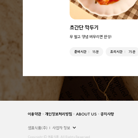
초간단 깍두기
무 썰고 양념 버무리면 완성!
준비시간
15분
조리시간
75분
이용약관
개인정보처리방침
ABOUT US
공지사항
샘표식품(주)
사업자 정보
Copyright © 샘표식품, All Rights Reserved.