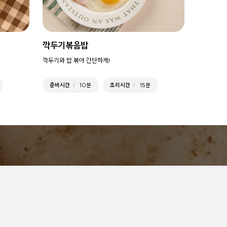
깍두기볶음밥
깍두기와 밥 볶아 간단하게!
준비시간
10분
조리시간
15분