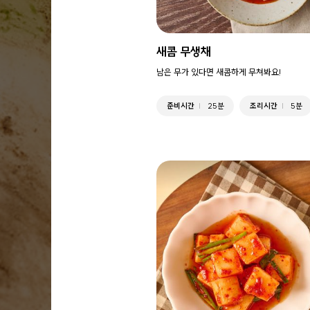
새콤 무생채
남은 무가 있다면 새콤하게 무쳐봐요!
준비시간
25분
조리시간
5분