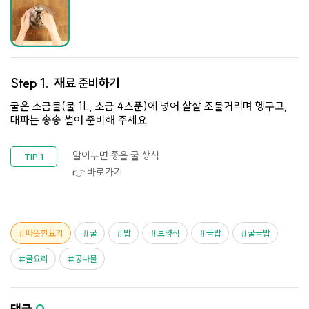
Step 1.
재료 준비하기
굴은 소금물(물 1L, 소금 4스푼)에 넣어 살살 조물거리며 헹구고,
대파는 송송 썰어 준비해 주세요.
알아두면 좋을
굴
상식
👉 바로가기
따뜻한요리
굴
밥
보양식
국밥
굴국밥
굴요리
콩나물