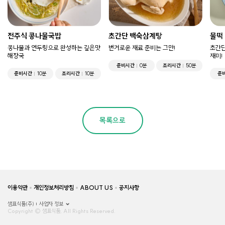
전주식 콩나물국밥
초간단 백숙삼계탕
물떡
콩나물과 연두링으로 완성하는 깊은맛
번거로운 재료 준비는 그만!
초간단
해장국
재미!
준비시간
0분
조리시간
50분
준비시간
10분
조리시간
10분
준
목록으로
이용약관
개인정보처리방침
ABOUT US
공지사항
샘표식품(주)
사업자 정보
Copyright © 샘표식품, All Rights Reserved.