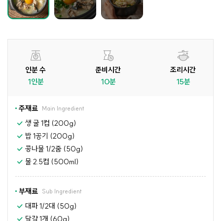
인분 수
준비시간
조리시간
1인분
10분
15분
주재료
Main Ingredient
생 굴 1컵 (200g)
밥 1공기 (200g)
콩나물 1/2줌 (50g)
물 2.5컵 (500ml)
부재료
Sub Ingredient
대파 1/2대 (50g)
달걀 1개 (60g)