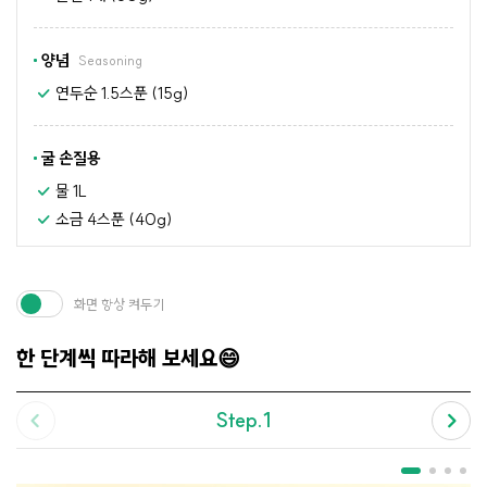
양념
Seasoning
연두순 1.5스푼 (15g)
굴 손질용
물 1L
소금 4스푼 (40g)
화면 항상 켜두기
한 단계씩 따라해 보세요😄
Step.1