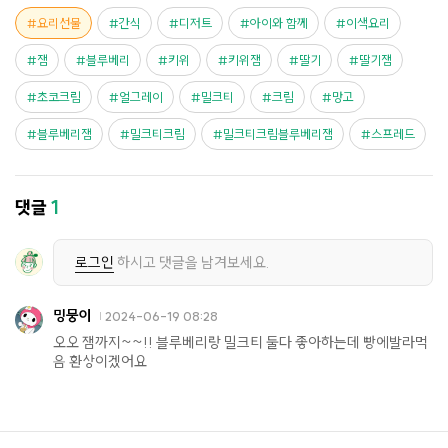
요리선물
간식
디저트
아이와 함께
이색요리
잼
블루베리
키위
키위잼
딸기
딸기잼
초코크림
얼그레이
밀크티
크림
망고
블루베리잼
밀크티크림
밀크티크림블루베리잼
스프레드
댓글
1
로그인
하시고 댓글을 남겨보세요.
밍뭉이
2024-06-19 08:28
오오 잼까지~~!! 블루베리랑 밀크티 둘다 좋아하는데 빵에발라먹
음 환상이겠어요