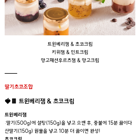
트윈베리잼 & 초코크림
키위잼 & 민트크림
망고패션후르츠잼 & 망고크림
딸기초코조합
🍓🍫
트윈베리잼 & 초코크림
트윈베리잼
:딸기(500g)에 설탕(150g)을 넣고 으깬 후, 중불에 15분 끓이다
산딸기(150g) 원물을 넣고 10분 더 끓이면 완성!
초코크림