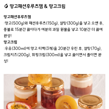
🥭
망고패션후루츠잼 & 망고크림
망고패션후루츠잼
:망고(500g)와 패션후루츠(150g), 설탕(300g)을 넣고 으깬 후,
중불로 15분간 끓이다가 여분의 과일 원물을 넣고 10분간 더 끓여
완성!
망고크림
:우유(300ml)에 망고 티백(3개)을 20분간 우린 후, 설탕(70g),
크림치즈(200g), 휘핑크림(300ml)을 넣고 끓이면서 졸이면 완
성!