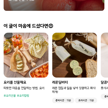
이 글이 마음에 드셨다면😍
요리를 선물해요
레몬딜버터
달콤
따뜻한 마음을 전달하는 방법, 요리
레몬 껍질과 딜을 넣어 상큼하고 화사
풋사과
하게!
요리선물
요리칼럼
준
준비시간
15분
조리시간
15분