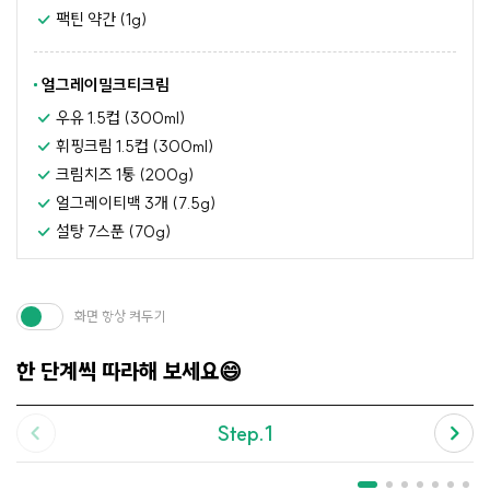
팩틴 약간 (1g)
얼그레이밀크티크림
우유 1.5컵 (300ml)
휘핑크림 1.5컵 (300ml)
크림치즈 1통 (200g)
얼그레이티백 3개 (7.5g)
설탕 7스푼 (70g)
화면 항상 켜두기
한 단계씩 따라해 보세요😄
Step.1