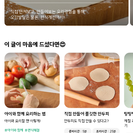
직접 만져보고, 만들어보는 요리경험을 통해
오감발달은 물론, 편식개선까지!
이 글이 마음에 드셨다면😍
아이와 함께 요리하는 법
직접 만들어 쫄깃한 만두피
탕탕
아이와 요리할 땐 이렇게!
만두피도 직접 만들 수 있다고?
제철 
기
아이와 함께
편식해결
준비시간
5분
조리시간
25분