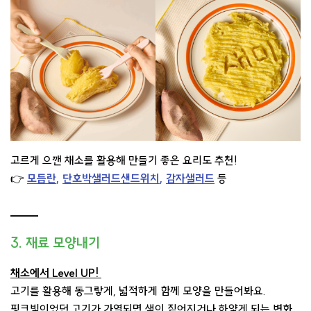
고르게 으깬 채소를 활용해 만들기 좋은 요리도 추천!
👉
모듬란
,
단호박샐러드샌드위치
,
감자샐러드
등
3. 재료 모양내기
채소에서 Level UP!
고기를 활용해 동그랗게, 넓적하게 함께 모양을 만들어봐요.
핑크빛이었던 고기가 가열되면 색이 짙어지거나 하얗게 되는 변화