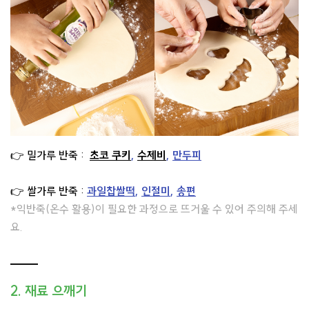
👉 밀가루 반죽 :
초코 쿠키
,
수제비
,
만두피
👉 쌀가루 반죽 :
과일찹쌀떡
,
인절미
,
송편
*익반죽(온수 활용)이 필요한 과정으로 뜨거울 수 있어 주의해 주세
요.
2. 재료 으깨기