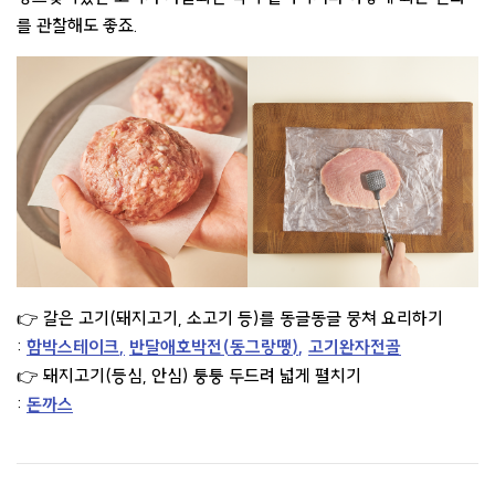
를 관찰해도 좋죠.
👉 갈은 고기(돼지고기, 소고기 등)를 동글동글 뭉쳐 요리하기
:
함박스테이크
,
반달애호박전(동그랑땡)
,
고기완자전골
👉 돼지고기(등심, 안심) 퉁퉁 두드려 넓게 펼치기
:
돈까스