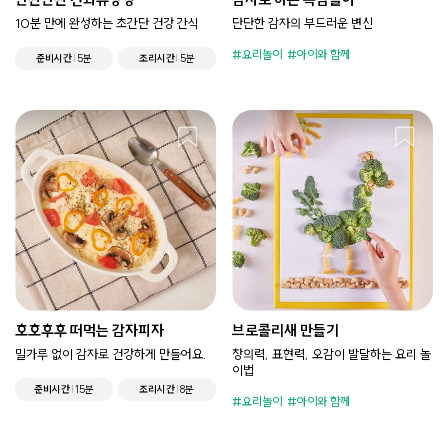
10분 만에 완성하는 초간단 건강 간식
단단한 감자의 부드러운 변신
요리놀이
아이와 함께
준비시간
5분
조리시간
5분
호호후후 떠먹는 감자피자
브로콜리새 만들기
밀가루 없이 감자로 건강하게 만들어요.
창의력, 표현력, 오감이 발달하는 요리 놀
이법
준비시간
15분
조리시간
8분
요리놀이
아이와 함께