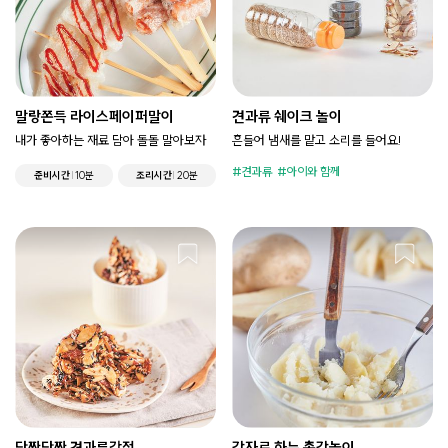
말랑쫀득 라이스페이퍼말이
견과류 쉐이크 놀이
내가 좋아하는 재료 담아 돌돌 말아보자
흔들어 냄새를 맡고 소리를 들어요!
견과류
아이와 함께
준비시간
10분
조리시간
20분
단짠단짠 견과류강정
감자로 하는 촉감놀이