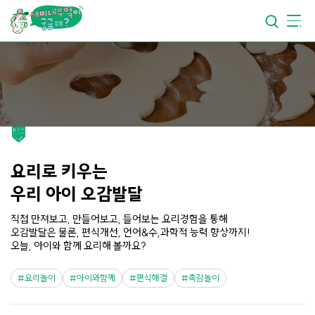
요리가
맛있어지는
부엌
요리가
건강해지는
부엌
요리가
쉬워지는
부엌
요리로 키우는
우리 아이 오감발달
직접 만져보고, 만들어보고, 들어보는 요리경험을 통해
오감발달은 물론, 편식개선, 언어&수,과학적 능력 향상까지!
오늘, 아이와 함께 요리해 볼까요?
요리놀이
아이와함께
편식해결
촉감놀이