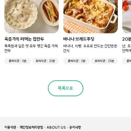
육즙가득 떠먹는 컵만두
바나나 브레드푸딩
20
촉촉함과 깊은 맛 모두 챙긴 육즙 가득
바나나, 식빵, 우유로 만드는 간단든든
난, 
만두
간식
단하게
준비시간
5분
조리시간
20분
준비시간
0분
조리시간
25분
준
목록으로
이용약관
개인정보처리방침
ABOUT US
공지사항