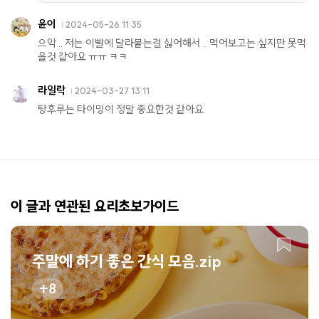
윤이
2024-05-26 11:35
으악 .. 저는 이빨에 달라붙는걸 싫어해서 .. 먹어보고는 싶지만 못먹
을것 같아요 ㅠㅠ ㅋㅋ
라일락
2024-03-27 13:11
탕후루는 타이밍이 정말 중요한것 같아요.
이 글과 연관된 요리초보가이드
주말에 하기 좋은 간식 모음.zip
8