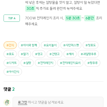
에 넣은 후에는 설탕물을 젓지 말고, 설탕이 덜 녹았다면
30초
씩 추가로 돌려 완전히 녹여주세요.
700W 전자레인지 조리 시,
5분 30초
~
6분간
조리
해주세요.
간식
아이와 함께
요리놀이
샤인머스캣
청포도
포도
딸기
망고
건망고
체리
과일탕후루
디저트
설탕
전자레인지
전자레인지요리
탕후루
아이간식
댓글
2
로그인
하시고 댓글을 남겨보세요.