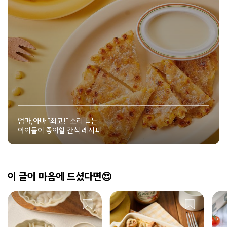
엄마,아빠 "최고!" 소리 듣는
아이들이 좋아할 간식 레시피
이 글이 마음에 드셨다면😍