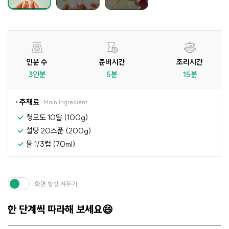
인분 수
준비시간
조리시간
3인분
5분
15분
주재료
Main Ingredient
청포도 10알 (100g)
설탕 20스푼 (200g)
물 1/3컵 (70ml)
화면 항상 켜두기
한 단계씩 따라해 보세요😄