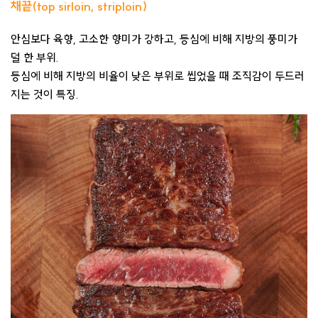
채끝(top sirloin, striploin)
안심보다 육향, 고소한 향미가 강하고, 등심에 비해 지방의 풍미가
덜 한 부위.
등심에 비해 지방의 비율이 낮은 부위로 씹었을 때 조직감이 두드러
지는 것이 특징.