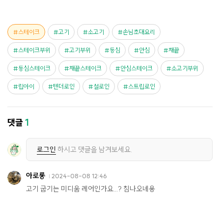
스테이크
고기
소고기
손님초대요리
스테이크부위
고기부위
등심
안심
채끝
등심스테이크
채끝스테이크
안심스테이크
소고기부위
립아이
텐더로인
설로인
스트립로인
댓글
1
로그인
하시고 댓글을 남겨보세요.
아로롱
2024-08-08 12:46
고기 굽기는 미디움 레어인가요...? 침나오네용