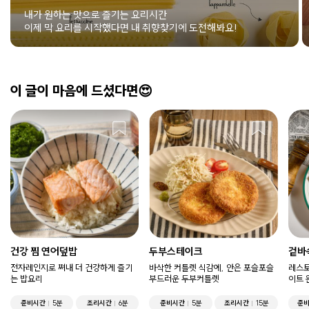
내가 원하는 맛으로 즐기는 요리시간
이제 막 요리를 시작했다면 내 취향찾기에 도전해봐요!
이 글이 마음에 드셨다면😍
건강 찜 연어덮밥
두부스테이크
겉바
전자레인지로 쪄내 더 건강하게 즐기
바삭한 커틀렛 식감에, 안은 포슬포슬
레스토
는 밥요리
부드러운 두부커틀렛
이트 
준비시간
5분
조리시간
6분
준비시간
5분
조리시간
15분
준