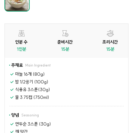
인분 수
준비시간
조리시간
1인분
15분
15분
주재료
Main Ingredient
마늘 16개 (80g)
밥 1/2공기 (100g)
식용유 3스푼(30g)
물 3.75컵 (750ml)
양념
Seasoning
연두순 3스푼 (30g)
깨 약간