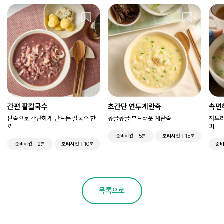
간편 팥칼국수
초간단 연두계란죽
속편
팥죽으로 간단하게 만드는 칼국수 한
몽글몽글 부드러운 계란죽
자투리
끼
피
준비시간
5분
조리시간
15분
준비시간
2분
조리시간
10분
준
목록으로