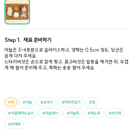
Step 1.
재료 준비하기
마늘은 3-4등분으로 슬라이스하고, 양파는 0.5cm 정도, 당근은
곱게 다져 주세요.
느타리버섯은 손으로 잘게 찢고, 표고버섯은 밑동을 제거한 뒤, 두껍
게 채 썰어 준비해 주고, 쪽파는 송송 썰어 주세요.
죽
마늘
보양식
따뜻한요리
밥
아플때먹는요리
마늘향미
마늘죽
채소죽
버섯죽
야채죽