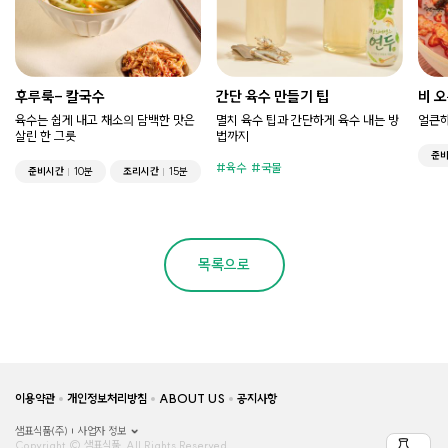
후루룩- 칼국수
간단 육수 만들기 팁
비 오
육수는 쉽게 내고 채소의 담백한 맛은
멸치 육수 팁과 간단하게 육수 내는 방
얼큰하
살린 한 그릇
법까지
준
육수
국물
준비시간
10분
조리시간
15분
목록으로
이용약관
개인정보처리방침
ABOUT US
공지사항
샘표식품(주)
사업자 정보
Copyright © 샘표식품, All Rights Reserved.