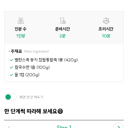
인분 수
준비시간
조리시간
1인분
2분
10분
주재료
Main Ingredient
밸런스죽 동지 찹쌀통팥죽 1봉 (420g)
칼국수면 1줌 (100g)
물 1컵 (200g)
화면 항상 켜두기
한 단계씩 따라해 보세요😄
Step.1