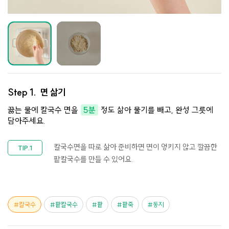
Step 1.
면 삶기
끓는 물에 칼국수 면을
5분
정도 삶아 물기를 빼고, 완성 그릇에
담아주세요.
칼국수면을 따로 삶아 준비하면 면이 엉키지 않고 깔끔한
팥칼국수를 만들 수 있어요.
칼국수
팥칼국수
팥
팥죽
동지