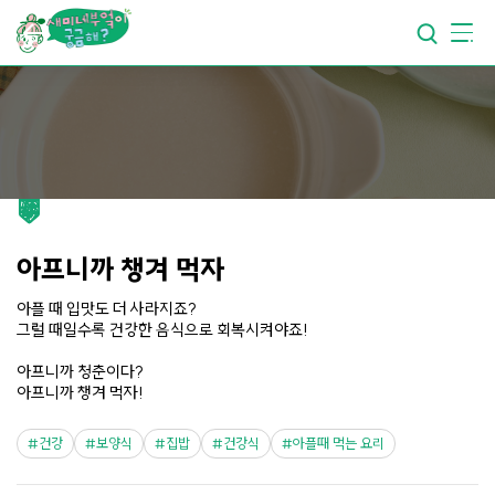
요리가
맛있어지는
부엌
요리가
건강해지는
부엌
요리가
쉬워지는
부엌
아프니까 챙겨 먹자
아플 때 입맛도 더 사라지죠?
그럴 때일수록 건강한 음식으로 회복시켜야죠!
아프니까 청춘이다?
아프니까 챙겨 먹자!
건강
보양식
집밥
건강식
아플때 먹는 요리