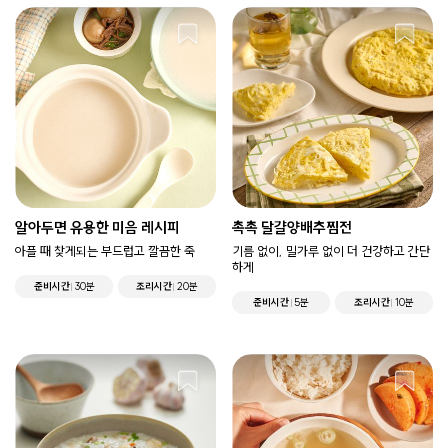
알아두면 유용한 미음 레시피
촉촉 달걀양배추찜전
아플 때 찾게되는 부드럽고 깔끔한 죽
기름 없이, 밀가루 없이 더 건강하고 간단
하게
준비시간
30분
조리시간
20분
준비시간
5분
조리시간
10분