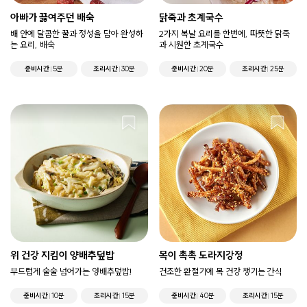
아빠가 끓여주던 배숙
닭죽과 초계국수
배 안에 달콤한 꿀과 정성을 담아 완성하
2가지 복날 요리를 한번에, 따뜻한 닭죽
는 요리, 배숙
과 시원한 초계국수
준비시간
5분
조리시간
30분
준비시간
20분
조리시간
25분
위 건강 지킴이 양배추덮밥
목이 촉촉 도라지강정
부드럽게 술술 넘어가는 양배추덮밥!
건조한 환절기에 목 건강 챙기는 간식
준비시간
10분
조리시간
15분
준비시간
40분
조리시간
15분