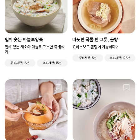
힘이 솟는 마늘보양죽
따뜻한 국물 한 그릇, 곰탕
집에 있는 채소와 마늘로 고소한 죽 끓이
요리초보도 곰탕이 가능하다?
기
준비시간
5분
조리시간
125분
준비시간
15분
조리시간
15분