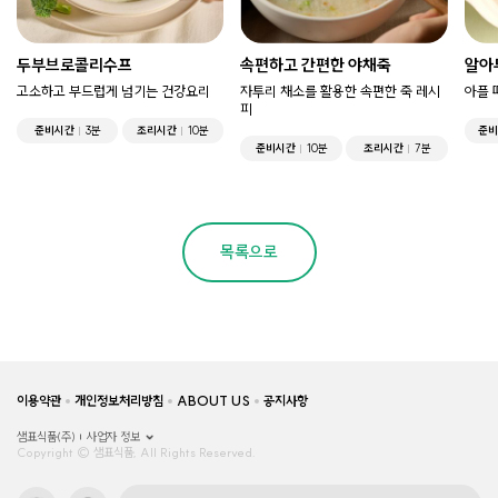
두부브로콜리수프
속편하고 간편한 야채죽
알아
고소하고 부드럽게 넘기는 건강요리
자투리 채소를 활용한 속편한 죽 레시
아플 
피
준비시간
3분
조리시간
10분
준
준비시간
10분
조리시간
7분
목록으로
이용약관
개인정보처리방침
ABOUT US
공지사항
샘표식품(주)
사업자 정보
Copyright © 샘표식품, All Rights Reserved.