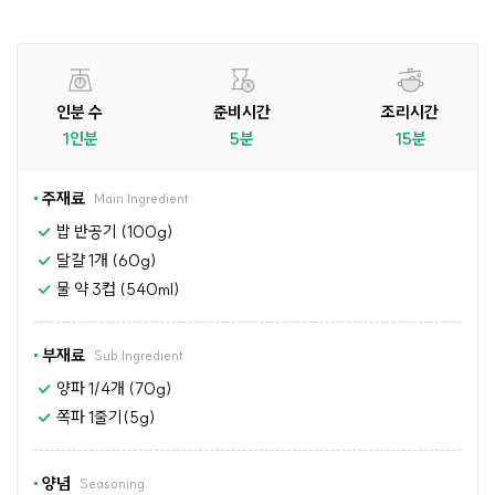
인분 수
준비시간
조리시간
1인분
5분
15분
주재료
Main Ingredient
밥 반공기 (100g)
달걀 1개 (60g)
물 약 3컵 (540ml)
부재료
Sub Ingredient
양파 1/4개 (70g)
쪽파 1줄기(5g)
양념
Seasoning