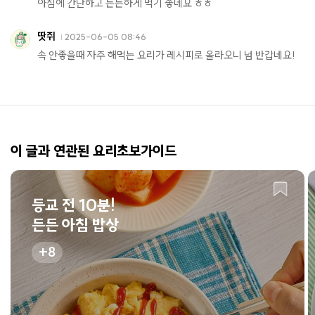
아침에 간단하고 든든하게 먹기 좋네요 ㅎㅎ
땃쥐
2025-06-05 08:46
속 안좋을때 자주 해먹는 요리가 레시피로 올라오니 넘 반갑네요!
이 글과 연관된 요리초보가이드
등교 전 10분!
든든 아침 밥상
8