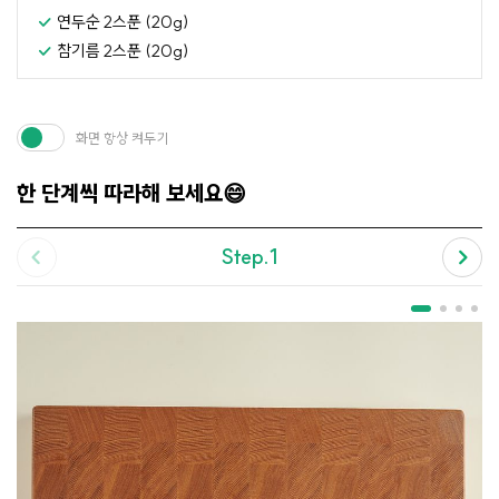
연두순 2스푼 (20g)
참기름 2스푼 (20g)
화면 항상 켜두기
한 단계씩 따라해 보세요😄
Step.1