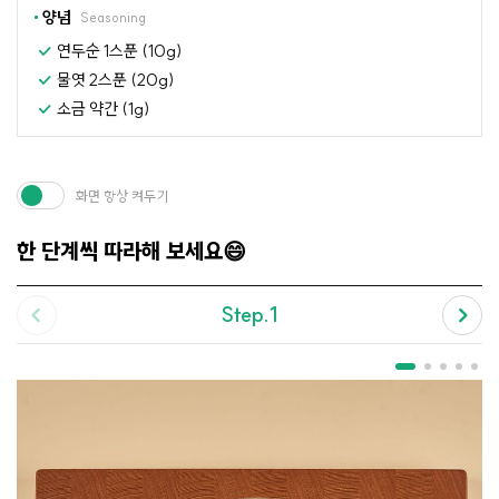
양념
Seasoning
연두순 1스푼 (10g)
물엿 2스푼 (20g)
소금 약간 (1g)
화면 항상 켜두기
한 단계씩 따라해 보세요😄
Step.1