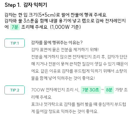
Step 1.
감자 익히기
감자는 한 입 크기(5*5cm)로 썰어 찬물에 헹궈 주세요.
감자와 물 3스푼을 함께 내열 용기에 넣고 랩으로 감싸 전자레인지
에
7분
조리해 주세요. (1,000W 기준)
감자를 물에 헹궈주는 이유는?
감자 표면에 묻은 전분을 제거하기 위해!
전분을 제거하지 않으면 전자제인지 조리 후, 감자가 단단
해 지거나 전분이 뭉쳐 끈적한 질감이 생길 수 있기 때문이
에요. 같은 이유로 감자를 부드럽게 익히기 위해서 소량의
물을 함께 넣어 익혀주는 것이 좋아요! ​
700W 전자레인지 조리 시,
7분 30초
~
8분
가량 조
리해 주세요.
포크나 젓가락으로 감자를 찔러 봤을 때 중심까지 부드럽
게 들어갈 정도로 익혀주는 것이 좋아요.