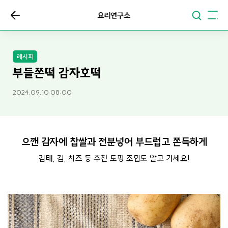
요리연구소
레시피
부들쫀떡 감자호떡
2024.09.10 08:00
으깬 감자에 찹쌀과 전분넣어 부드럽고 쫀득하게
감태, 김, 치즈 등 추천 토핑 조합도 알고 가세요!