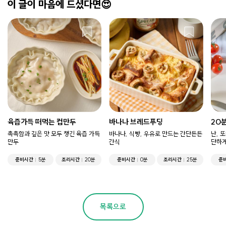
이 글이 마음에 드셨다면😍
육즙가득 떠먹는 컵만두
바나나 브레드푸딩
20
촉촉함과 깊은 맛 모두 챙긴 육즙 가득
바나나, 식빵, 우유로 만드는 간단든든
난, 
만두
간식
단하게
준비시간
5분
조리시간
20분
준비시간
0분
조리시간
25분
준
목록으로