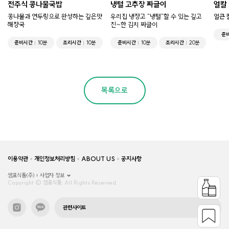
전주식 콩나물국밥
냉털 고추장 짜글이
얼칼
콩나물과 연두링으로 완성하는 깊은맛
우리집 냉장고 "냉털"할 수 있는 깊고
얼큰 
해장국
진~한 김치 짜글이
준
준비시간
10분
조리시간
10분
준비시간
10분
조리시간
20분
목록으로
이용약관
개인정보처리방침
ABOUT US
공지사항
샘표식품(주)
사업자 정보
Copyright © 샘표식품, All Rights Reserved.
관련사이트