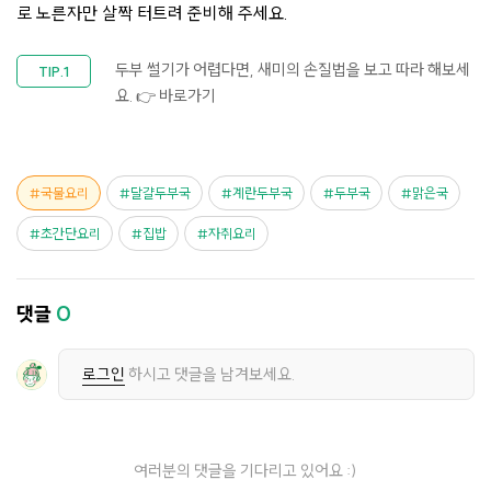
로 노른자만 살짝 터트려 준비해 주세요.
두부 썰기가 어렵다면, 새미의 손질법을 보고 따라 해보세
요.
👉 바로가기
국물요리
달걀두부국
계란두부국
두부국
맑은국
초간단요리
집밥
자취요리
댓글
0
로그인
하시고 댓글을 남겨보세요.
여러분의 댓글을 기다리고 있어요 :)