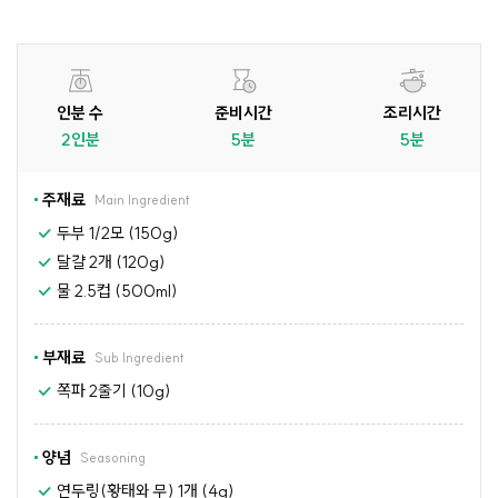
인분 수
준비시간
조리시간
2인분
5분
5분
주재료
Main Ingredient
두부 1/2모 (150g)
달걀 2개 (120g)
물 2.5컵 (500ml)
부재료
Sub Ingredient
쪽파 2줄기 (10g)
양념
Seasoning
연두링(황태와 무) 1개 (4g)