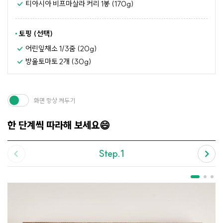
티아시아 비프마살라 커리 1봉 (170g)
토핑 (선택)
어린잎채소 1/3줌 (20g)
방울토마토 2개 (30g)
화면 항상 켜두기
한 단계씩 따라해 보세요😄
Step.1