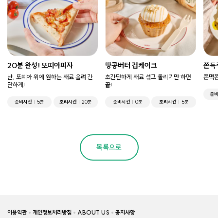
20분 완성! 또띠아피자
땅콩버터 컵케이크
쫀득
난, 또띠아 위에 원하는 재료 올려 간
초간단하게 재료 섞고 돌리기만 하면
쫀떡쫀
단하게!
끝!
준
준비시간
5분
조리시간
20분
준비시간
0분
조리시간
5분
목록으로
이용약관
개인정보처리방침
ABOUT US
공지사항