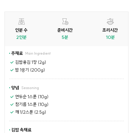
인분 수
준비시간
조리시간
2인분
5분
10분
주재료
Main Ingredient
김밥용김 1장 (2g)
밥 1공기 (200g)
양념
Seasoning
연두순 1스푼 (10g)
참기름 1스푼 (10g)
깨 1/2스푼 (2.5g)
김밥 속재료