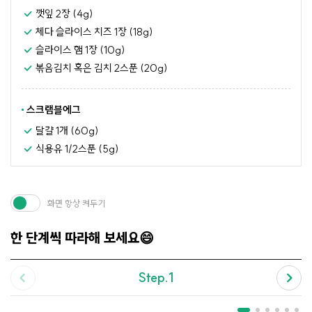
깻잎 2장 (4g)
체다 슬라이스 치즈 1장 (18g)
슬라이스 햄 1장 (10g)
볶음김치 혹은 김치 2스푼 (20g)
스크램블에그
달걀 1개 (60g)
식용유 1/2스푼 (5g)
화면 항상 켜두기
한 단계씩 따라해 보세요😄
Step.1