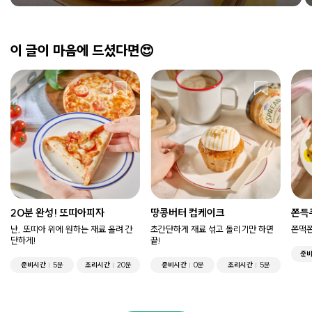
이 글이 마음에 드셨다면😍
20분 완성! 또띠아피자
땅콩버터 컵케이크
쫀득
난, 또띠아 위에 원하는 재료 올려 간
초간단하게 재료 섞고 돌리기만 하면
쫀떡쫀
단하게!
끝!
준
준비시간
5분
조리시간
20분
준비시간
0분
조리시간
5분