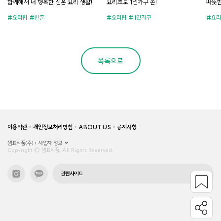
함께해서 더 행복한 신혼 요리 생활!
요리초보 1인가구 손!
따뜻한
요리팁
신혼
요리팁
1인가구
요리
목록으로
이용약관
개인정보처리방침
ABOUT US
공지사항
샘표식품(주)
사업자 정보
Copyright © 샘표식품, All Rights Reserved.
관련사이트