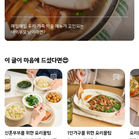
매일매일 우리 가족 먹을 메뉴가 고민되는
아이부모님이라면?
이 글이 마음에 드셨다면😍
신혼부부를 위한 요리꿀팁
1인가구를 위한 요리꿀팁
요리