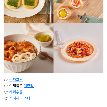
👉
감자호떡
👉 야채품은
계란빵
👉
카레우동
👉
소시지 파스타