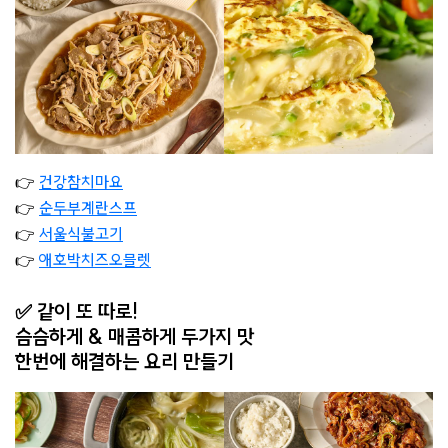
👉
건강참치마요
👉
순두부계란스프
👉
서울식불고기
👉
애호박치즈오믈렛
✅ 같이 또 따로!
슴슴하게 & 매콤하게 두가지 맛
한번에 해결하는 요리 만들기