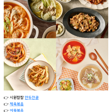
👉 시원칼칼
만두전골
👉
제육볶음
👉
어묵볶음