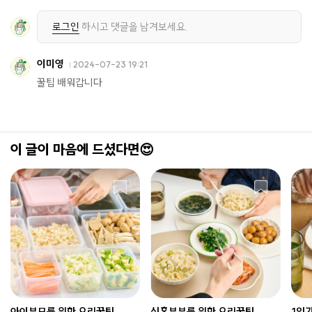
로그인
하시고 댓글을 남겨보세요.
이미영
2024-07-23 19:21
꿀팁 배워갑니다
이 글이 마음에 드셨다면😍
아이부모를 위한 요리꿀팁
신혼부부를 위한 요리꿀팁
1인