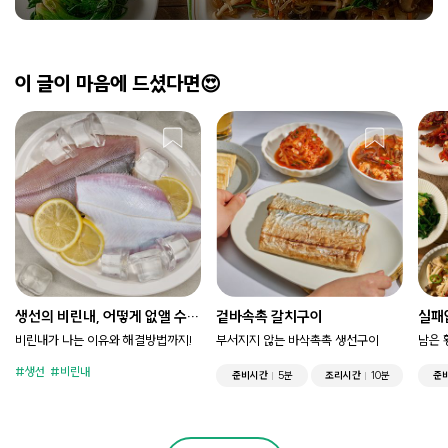
이 글이 마음에 드셨다면😍
생선의 비린내, 어떻게 없앨 수
겉바속촉 갈치구이
실패
있을까?
비린내가 나는 이유와 해결방법까지!
부서지지 않는 바삭촉촉 생선구이
남은 
생선
비린내
준비시간
5분
조리시간
10분
준