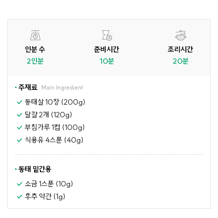
인분 수
준비시간
조리시간
2인분
10분
20분
주재료
Main Ingredient
동태살 10장 (200g)
달걀 2개 (120g)
부침가루 1컵 (100g)
식용유 4스푼 (40g)
동태 밑간용
소금 1스푼 (10g)
후추 약간 (1g)