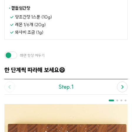
곁들임간장
양조간장 1스푼 (10g)
레몬 1/6개 (20g)
와사비 조금 (1g)
화면 항상 켜두기
한 단계씩 따라해 보세요😄
Step.1