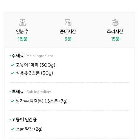
인분 수
준비시간
조리시간
1인분
5분
15분
주재료
Main Ingredient
고등어 1마리 (300g)
식용유 3스푼 (30g)
부재료
Sub Ingredient
밀가루(박력분) 1.5스푼 (7g)
고등어 밑간용
소금 약간 (2g)