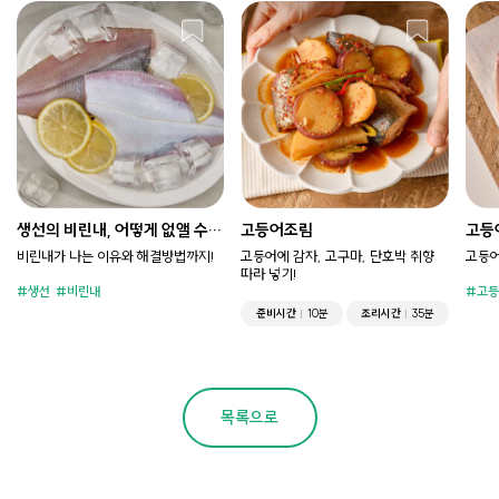
생선의 비린내, 어떻게 없앨 수
고등어조림
고등어
있을까?
비린내가 나는 이유와 해결방법까지!
고등어에 감자, 고구마, 단호박 취향
고등어
따라 넣기!
생선
비린내
고등
준비시간
10분
조리시간
35분
목록으로