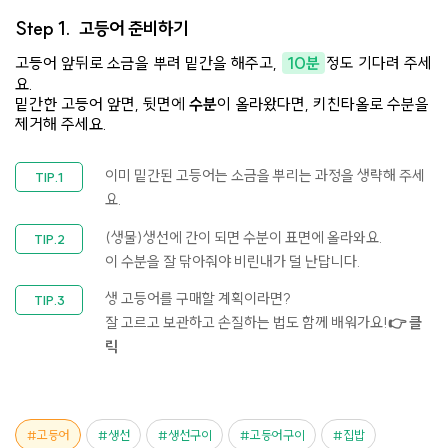
Step 1.
고등어 준비하기
고등어 앞뒤로 소금을 뿌려 밑간을 해주고,
10분
정도 기다려 주세
요.​
밑간한 고등어 앞면, 뒷면에
수분
이 올라왔다면, 키친타올로 수분을
제거해 주세요.
이미 밑간된 고등어는 소금을 뿌리는 과정을 생략해 주세
요.
(생물)생선에 간이 되면 수분이 표면에 올라와요.
이 수분을 잘 닦아줘야 비린내가 덜 난답니다.
생 고등어를 구매할 계획이라면?
잘 고르고 보관하고 손질하는 법도 함께 배워가요!
👉 클
릭
고등어
생선
생선구이
고등어구이
집밥