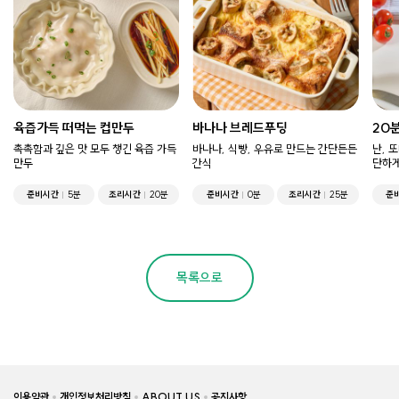
육즙가득 떠먹는 컵만두
바나나 브레드푸딩
20
촉촉함과 깊은 맛 모두 챙긴 육즙 가득
바나나, 식빵, 우유로 만드는 간단든든
난, 
만두
간식
단하게
준비시간
5분
조리시간
20분
준비시간
0분
조리시간
25분
준
목록으로
이용약관
개인정보처리방침
ABOUT US
공지사항