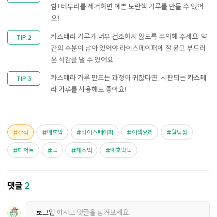
함!​ 테두리를 제거하면 예쁜 노란색 가루를 만들 수 있어
요!​
카스테라 가루가 너무 건조하지 않도록 주의해 주세요. 약
간의 수분이 남아 있어야 라이스페이퍼에 잘 붙고 부드러
운 식감을 낼 수 있어요.
카스테라 가루 만드는 과정이 귀찮다면, 시판되는
카스테
라 가루
를 사용해도 좋아요!
간식
애호박
라이스페이퍼
이색요리
월남쌈
디저트
떡
채소떡
애호박떡
댓글
2
로그인
하시고 댓글을 남겨보세요.