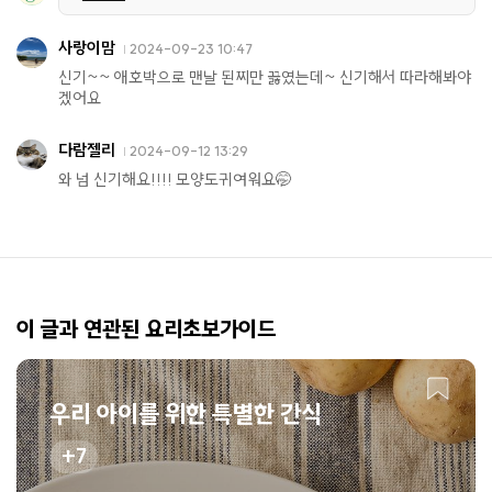
사랑이맘
2024-09-23 10:47
신기~~ 애호박으로 맨날 된찌만 끓였는데~ 신기해서 따라해봐야
겠어요
다람젤리
2024-09-12 13:29
와 넘 신기해요!!!! 모양도귀여워요🤭
이 글과 연관된 요리초보가이드
우리 아이를 위한 특별한 간식
7