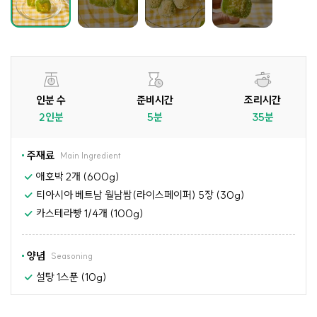
인분 수
준비시간
조리시간
2인분
5분
35분
주재료
Main Ingredient
애호박 2개 (600g)
티아시아 베트남 월남쌈(라이스페이퍼) 5장 (30g)
카스테라빵 1/4개 (100g)
양념
Seasoning
설탕 1스푼 (10g)