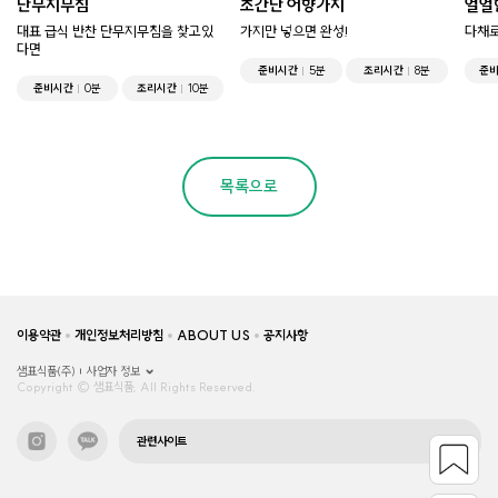
단무지무침
초간단 어향가지
얼얼
대표 급식 반찬 단무지무침을 찾고있
가지만 넣으면 완성!
다채로
다면
준비시간
5분
조리시간
8분
준
준비시간
0분
조리시간
10분
목록으로
이용약관
개인정보처리방침
ABOUT US
공지사항
샘표식품(주)
사업자 정보
Copyright © 샘표식품, All Rights Reserved.
관련사이트