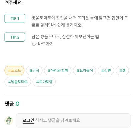
겨주세요.
방울토마토에 칼집을 내어 뜨거운 물에 담그면 껍질이 도
르르 말리면서 쉽게 벗겨져요!
남은 방울토마토, 신선하게 보관하는 법
👉 바로가기
토스트
간식
아이와 함께
요리놀이
식빵
잼
방울토마토
토마토잼
댓글
0
로그인
하시고 댓글을 남겨보세요.