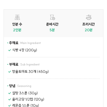
인분 수
준비시간
조리시간
2인분
5분
20분
주재료
Main Ingredient
식빵 4장 (200g)
부재료
Sub Ingredient
방울토마토 30개 (450g)
양념
Seasoning
설탕 3스푼 (30g)
올리고당 1/2컵 (120g)
레몬즙 1스푼 (10g)