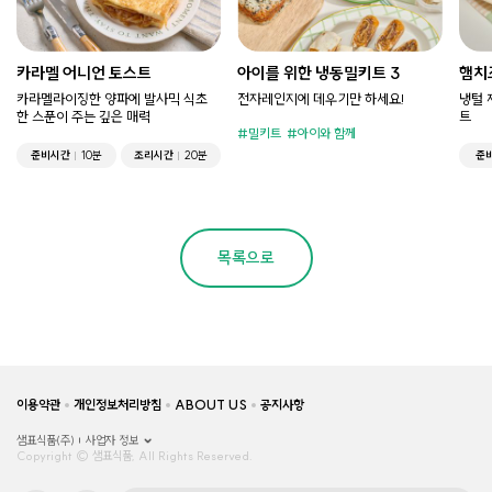
카라멜 어니언 토스트
아이를 위한 냉동밀키트 3
햄치
카라멜라이징한 양파에 발사믹 식초
전자레인지에 데우기만 하세요!
냉털 
한 스푼이 주는 깊은 매력
트
밀키트
아이와 함께
준비시간
10분
조리시간
20분
준
목록으로
이용약관
개인정보처리방침
ABOUT US
공지사항
샘표식품(주)
사업자 정보
Copyright © 샘표식품, All Rights Reserved.