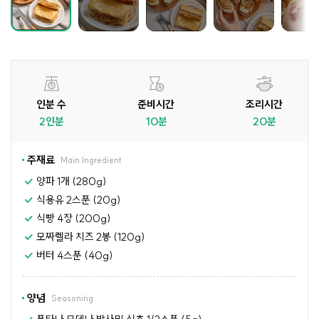
인분 수
준비시간
조리시간
2인분
10분
20분
주재료
Main Ingredient
양파 1개 (280g)
식용유 2스푼 (20g)
식빵 4장 (200g)
모짜렐라 치즈 2봉 (120g)
버터 4스푼 (40g)
양념
Seasoning