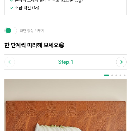
폰타나 모데나 발사믹 식초 1/2스푼 (5g)
소금 약간 (1g)
화면 항상 켜두기
한 단계씩 따라해 보세요😄
Step.1