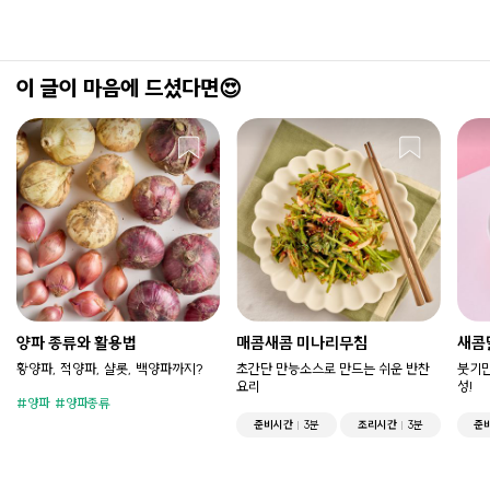
이 글이 마음에 드셨다면😍
양파 종류와 활용법
매콤새콤 미나리무침
새콤
황양파, 적양파, 샬롯, 백양파까지?
초간단 만능소스로 만드는 쉬운 반찬
붓기만
요리
성!
양파
양파종류
준비시간
3분
조리시간
3분
준