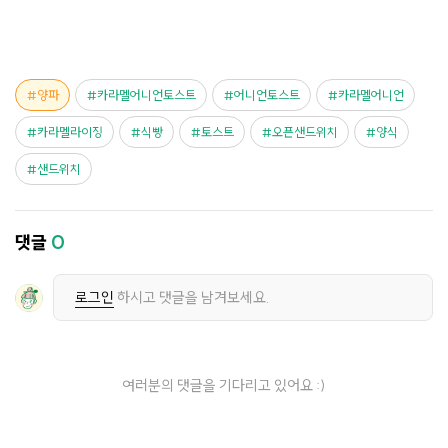
양파
카라멜어니언토스트
어니언토스트
카라멜어니언
카라멜라이징
식빵
토스트
오픈샌드위치
양식
샌드위치
댓글
0
로그인
하시고 댓글을 남겨보세요.
여러분의 댓글을 기다리고 있어요 :)