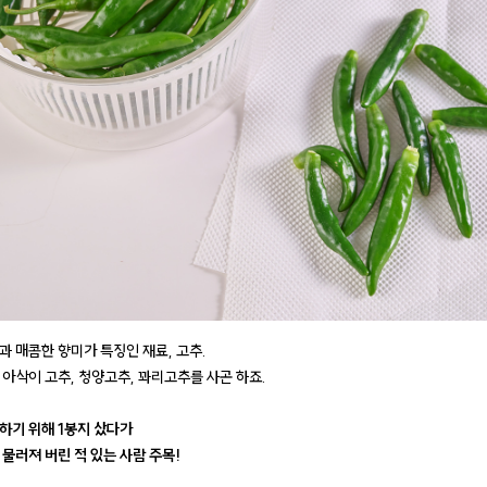
과 매콤한 향미가 특징인 재료, 고추.
 아삭이 고추, 청양고추, 꽈리고추를 사곤 하죠.
하기 위해 1봉지 샀다가
 물러져 버린 적 있는 사람 주목!