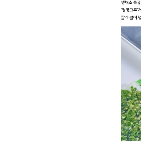
생채소 특유
'청양고추'
잘게 썰어 