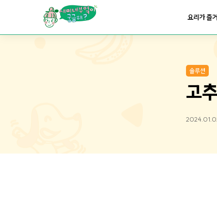
요리가
맛있어지는
부엌
요리가 즐
요리가
건강해지는
부엌
솔루션
요리가
쉬워지는
부엌
고추
2024.01.