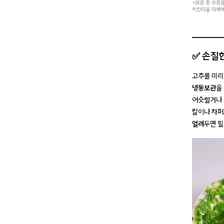
*보관 중 수분
키친타올 자체에
✅ 손질
고추를 미리
냉동보관
을
어슷썰거나 
칼이나 차
얼려
두면 필