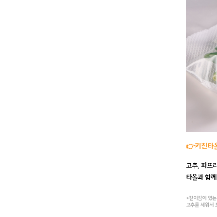
👉키친타
고추, 파프
타올과 함께
*깊이감이 있는
고추를 세워서 