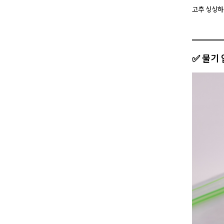
고추 싱싱하
✅ 물기