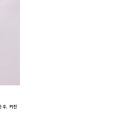
한 후,
키친