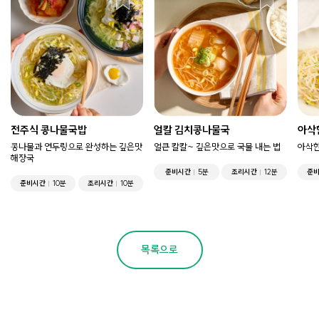
전주식 콩나물국밥
얼칼 김치콩나물국
아삭
콩나물과 연두링으로 완성하는 깊은맛
얼큰 칼칼~ 깊은맛으로 국물 내는 법
아삭한
해장국
준비시간
5분
조리시간
12분
준
준비시간
10분
조리시간
10분
목록으로