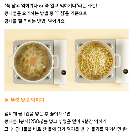
"쭉 닫고 익히거나 or 쭉 열고 익히거나"
라는 사실!
콩나물을 요리하는 방법 중 '무침'을 기준으로
콩나물 잘 익히는 방법,
알아봐요.
▶ 뚜껑 덮고 익히기
냄비에 물 1컵을 넣은 후 끓어오르면
콩나물 1봉지(250g)를 넣고 뚜껑을 덮어
4분
간 익히기.
그 후 콩나물을 바로 찬 물에 담가 열기를 뺀 후 물기를 제거하면 완