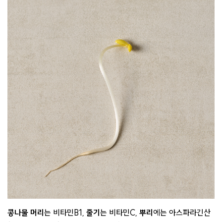
콩나물 머리
는 비타민B1,
줄기
는 비타민C,
뿌리
에는 아스파라긴산