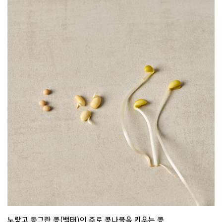
노랗고 동그란 콩(백태)이 주로 콩나물을 키우는 콩.