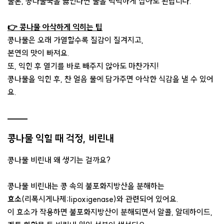
물론, 콩나물국을 끓인다면 물을 넉넉하게 잡아도 된답니다.
👉 콩나물 아삭하게 익히는 팁
콩나물은 오래 가열할수록 질감이 질겨지고,
본연의 맛이 빠져요.
또, 익힌 후 열기를 바로 빼주지 않아도 마찬가지!
콩나물을 익힌 후, 찬 얼음 물에 담가주면 아삭한 식감을 낼 수 있어
요.
콩나물 익힐 때 걱정, 비린내
콩나물 비린내 왜 생기는 걸까요?
콩나물 비린내는 콩 속의 불포화지방산을 분해하는
효소
(리폭시게나제;lipoxigenase)와 관련되어 있어요.
이 효소가 작용하면 불포화지방산이 분해되면서 알콜, 알데하이드,