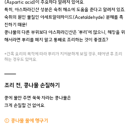
(Aspartic acid)이 주요하다 알려져 있어요.
특히, 아스파라긴산 성분은 숙취 해소에 도움을 준다고 알려져 있죠.
숙취의 원인 물질인 아세트알데하이드(Acetaldehyde) 분해를 촉
진하기 때문!
콩나물의 다른 부위보다 아스파라긴산은 '뿌리'에 많으니, 해장을 위
해서라면 뿌리를 떼지 말고 통째로 조리하는 것이 좋겠죠?
*간혹 요리의 목적에 따라 뿌리가 지저분하게 보일 경우, 떼어낸 후 조리
하는 경우도 있어요.
조리 전, 콩나물 손질하기
콩에 물만 주면 쑥쑥 자라는 콩나물은
크게 손질할 건 없어요.
① 콩나물 물에 헹구기