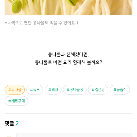
*녹색으로 변한 콩나물도 먹을 수 있어요:)
콩나물과 친해졌다면,
콩나물로 어떤 요리 함께해 볼까요?
콩나물
녹두
백태
콩나물콩
검은콩
곱슬이
재료구매
댓글
2