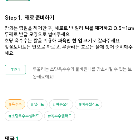
Step 1.
재료 준비하기
참외는 껍질을 제거한 후, 세로로 반 잘라
씨를 제거하고 0.5~1cm
두께
로 반달 모양으로 썰어주세요.
초당 옥수수는 칼을 이용해
과육만 한 입 크기
로 잘라주세요.
방울토마토는 반으로 자르고, 루꼴라는 흐르는 물에 씻어 준비해주
세요.
루꼴라는 초당옥수수의 물비린내를 감소시킬 수 있는 보
완재료에요!
옥수수
샐러드
여름요리
여름샐러드
초당옥수수샐러드
옥수수샐러드
댓글
1