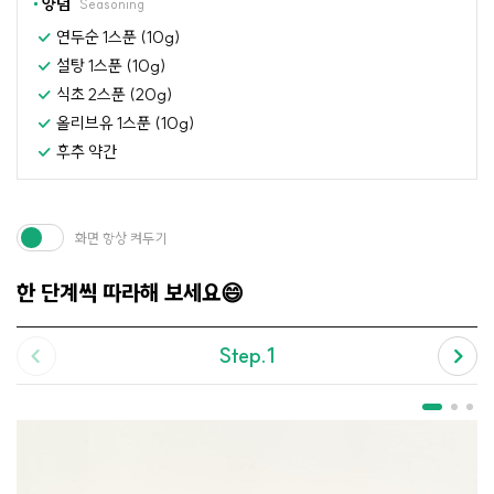
양념
Seasoning
연두순 1스푼 (10g)
설탕 1스푼 (10g)
식초 2스푼 (20g)
올리브유 1스푼 (10g)
후추 약간
화면 항상 켜두기
한 단계씩 따라해 보세요😄
Step.1