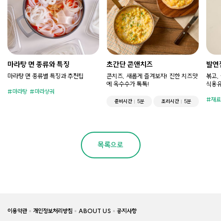
마라탕 면 종류와 특징
초간단 콘앤치즈
발연
마라탕 면 종류별 특징과 추천팁
콘치즈, 새롭게 즐겨보자! 진한 치즈맛
볶고,
에 옥수수가 톡톡!
식용유
마라탕
마라샹궈
재료
준비시간
5분
조리시간
5분
목록으로
이용약관
개인정보처리방침
ABOUT US
공지사항