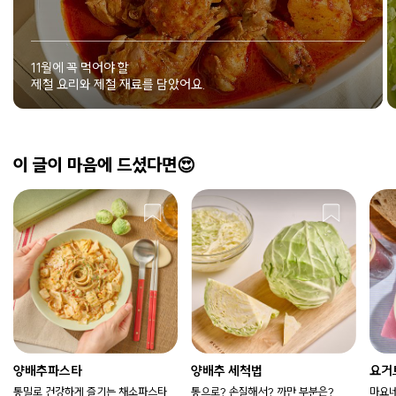
11월에 꼭 먹어야 할
제철 요리와 제철 재료를 담았어요.
이 글이 마음에 드셨다면😍
양배추파스타
양배추 세척법
요거
통밀로 건강하게 즐기는 채소파스타
통으로? 손질해서? 까만 부분은?
마요네