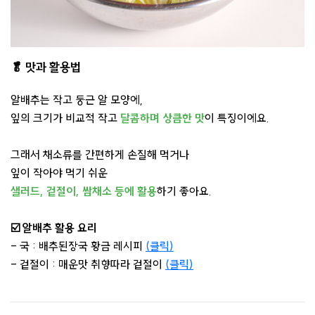
🥬 맛과 활용법
알배추는 작고 둥근 알 모양에,
잎의 크기가 비교적 작고
달콤하며
상큼한 맛
이 특징이에요.
그래서 채소류를 간편하게 손질해 먹거나
잎이 작아야 먹기 쉬운
샐러드, 겉절이, 쌈채소 등에 활용
하기 좋아요.
☑️ 알배추 활용 요리
- 국 : 배추된장국 황금 레시피
(클릭)
- 겉절이 : 매운맛 취향따라 겉절이
(클릭)