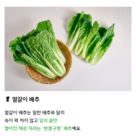
🥬 얼갈이 배추
얼갈이 배추는 일반 배추와 달리
속이 꽉 차지 않고
잎의 끝만
벌어진 채로 자라는 ‘반결구형’ 배추
예요.