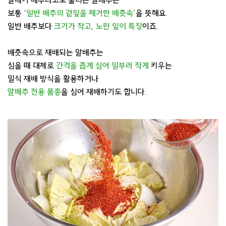
알배기 배추라고도 불리는 알배추는
보통
‘일반 배추의 겉잎을 제거한 배춧속’
을 뜻해요.
일반 배추보다
크기가 작고, 노란 잎이 특징
이죠.
배춧속으로 재배되는 알배추는
심을 때 대체로
간격을 좁게 심어 일부러 작게
키우는
밀식 재배 방식을 활용하거나
알배추 전용 품종
을 심어 재배하기도 합니다.