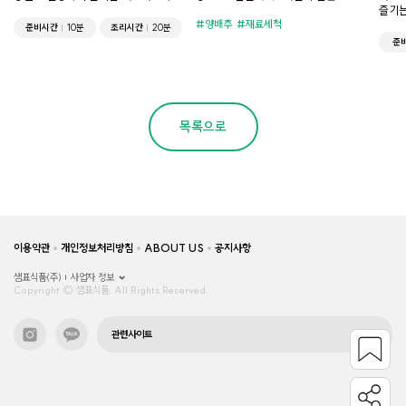
즐기는
양배추
재료세척
준비시간
10분
조리시간
20분
준
목록으로
이용약관
개인정보처리방침
ABOUT US
공지사항
샘표식품(주)
사업자 정보
Copyright © 샘표식품, All Rights Reserved.
관련사이트