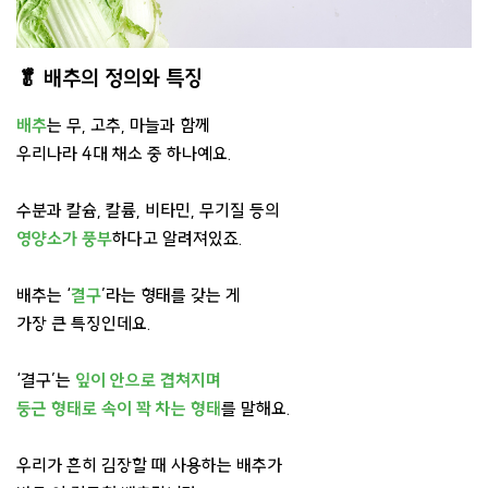
🥬 배추의 정의와 특징
배추
는 무, 고추, 마늘과 함께
우리나라 4대 채소 중 하나예요.
수분과 칼슘, 칼륨, 비타민, 무기질 등의
영양소가 풍부
하다고 알려져있죠.
배추는 ‘
결구
’라는 형태를 갖는 게
가장 큰 특징인데요.
‘결구’는
잎이 안으로 겹쳐지며
둥근 형태로 속이 꽉 차는 형태
를 말해요.
우리가 흔히 김장할 때 사용하는 배추가