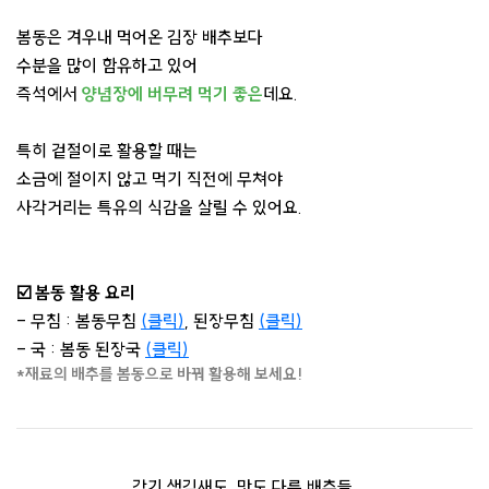
봄동은 겨우내 먹어온 김장 배추보다
수분을 많이 함유하고 있어
즉석에서
양념장에 버무려 먹기 좋은
데요.
특히 겉절이로 활용할 때는
소금에 절이지 않고 먹기 직전에 무쳐야
사각거리는 특유의 식감을 살릴 수 있어요.
☑️ 봄동 활용 요리
- 무침 : 봄동무침
(클릭)
, 된장무침
(클릭)
- 국 : 봄동 된장국
(클릭)
*재료의 배추를 봄동으로 바꿔 활용해 보세요!
각기 생김새도, 맛도 다른 배추들.