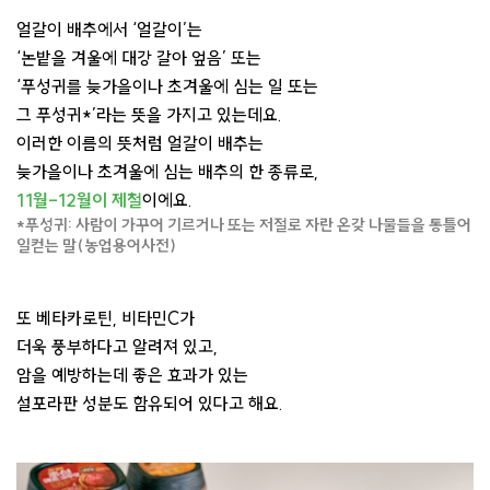
얼갈이 배추에서 ‘얼갈이’는
‘논밭을 겨울에 대강 갈아 엎음’ 또는
‘푸성귀를 늦가을이나 초겨울에 심는 일 또는
그 푸성귀*’라는 뜻을 가지고 있는데요.
이러한 이름의 뜻처럼 얼갈이 배추는
늦가을이나 초겨울에 심는 배추의 한 종류로,
11월-12월이 제철
이에요.
*푸성귀: 사람이 가꾸어 기르거나 또는 저절로 자란 온갖 나물들을 통틀어
일컫는 말(농업용어사전)
또 베타카로틴, 비타민C가
더욱 풍부하다고 알려져 있고,
암을 예방하는데 좋은 효과가 있는
설포라판 성분도 함유되어 있다고 해요.