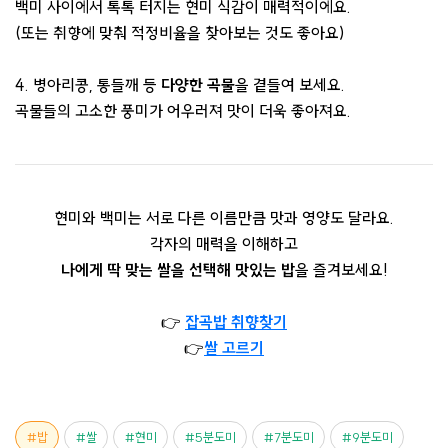
백미 사이에서 톡톡 터지는 현미 식감이 매력적이에요.
(또는 취향에 맞춰 적정비율을 찾아보는 것도 좋아요)
4. 병아리콩, 통들깨 등
다양한 곡물
을 곁들여 보세요.
곡물들의 고소한 풍미가 어우러져 맛이 더욱 좋아져요.
현미와 백미는 서로 다른 이름만큼 맛과 영양도 달라요.
각자의 매력을 이해하고
나에게 딱 맞는 쌀을 선택해 맛있는 밥
을 즐겨보세요!
👉
잡곡밥 취향찾기
👉
쌀 고르기
밥
쌀
현미
5분도미
7분도미
9분도미