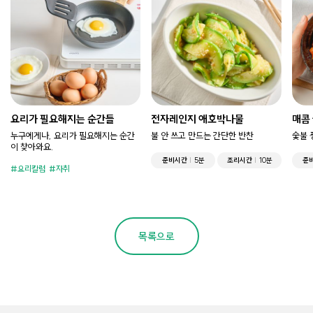
요리가 필요해지는 순간들
전자레인지 애호박나물
매콤
누구에게나, 요리가 필요해지는 순간
불 안 쓰고 만드는 간단한 반찬
숯불 
이 찾아와요.
준비시간
5분
조리시간
10분
준
요리칼럼
자취
목록으로