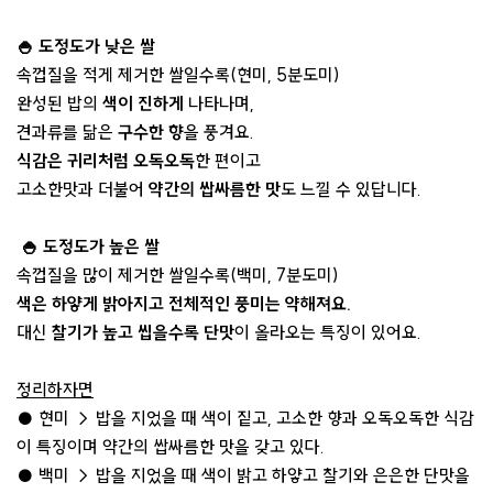
🍚 도정도가 낮은 쌀
속껍질을 적게 제거한 쌀일수록(현미, 5분도미)
완성된 밥의
색이 진하게
나타나며,
견과류를 닮은
구수한 향
을 풍겨요.
식감은 귀리처럼 오독오독
한 편이고
고소한맛과 더불어
약간의 쌉싸름한 맛
도 느낄 수 있답니다.
🍚 도정도가 높은 쌀
속껍질을 많이 제거한 쌀일수록(백미, 7분도미)
색은 하얗게 밝아지고 전체적인 풍미는 약해져요.
대신
찰기가 높고 씹을수록 단맛
이 올라오는 특징이 있어요.
정리하자면
● 현미 → 밥을 지었을 때 색이 짙고, 고소한 향과 오독오독한 식감
이 특징이며 약간의 쌉싸름한 맛을 갖고 있다.
● 백미 → 밥을 지었을 때 색이 밝고 하얗고 찰기와 은은한 단맛을