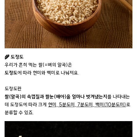
🌾 도정도
우리가 흔히 먹는 쌀(=벼의 알곡)은
도정도
에 따라 현미와 백미로 나눠져요.
도정도란
쌀(알곡)의 속껍질과 쌀눈(배아)을 얼마나 벗겨냈는지
를 나타내는
데 도정도에 따라 크게
현미, 5분도미, 7분도미, 백미(10분도미)
로
분류할 수 있죠.