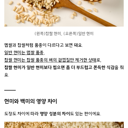
(왼쪽)찹쌀 현미, (오른쪽)일반 현미
멥쌀과 찹쌀처럼 품종이 다르다고 보면 돼요.
일반 현미는 맵쌀 품종,
찹쌀 현미는 찹쌀 품종의 벼의 겉껍질만 제거한 상태
로,
찹쌀 현미가 일반 현미보다 씹으면 좀 더 부드럽고 쫀득한 식감
을 줘
요.
현미와 백미의 영양 차이
도정도 차이에 따라
영양 성분의 차이
도 있는 편이에요.