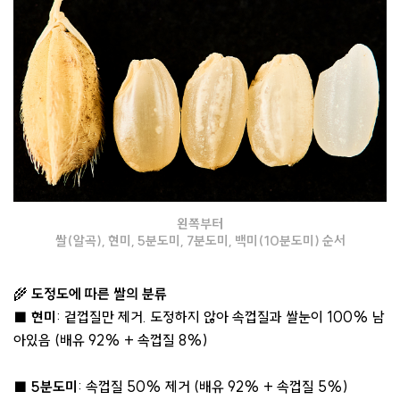
왼쪽부터
쌀(알곡), 현미, 5분도미, 7분도미, 백미(10분도미) 순서
🌾
도정도에 따른 쌀의 분류
■
현미
: 겉껍질만 제거. 도정하지 않아 속껍질과 쌀눈이 100% 남
아있음 (배유 92% + 속껍질 8%)
■
5분도미
: 속껍질 50% 제거 (배유 92% + 속껍질 5%)