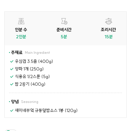
인분 수
준비시간
조리시간
2인분
5분
15분
주재료
Main Ingredient
우삼겹 3.5줌 (400g)
양파 1개 (250g)
식용유 1/2스푼 (5g)
밥 2공기 (400g)
양념
Seasoning
새미네부엌 규동덮밥소스 1봉 (120g)