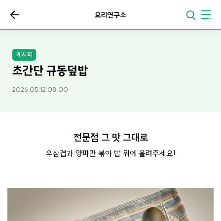
요리연구소
레시피
초간단 규동덮밥
2026.05.12 08:00
전문점 그 맛 그대로
우삼겹과 양파만 볶아 밥 위에 올려주세요!