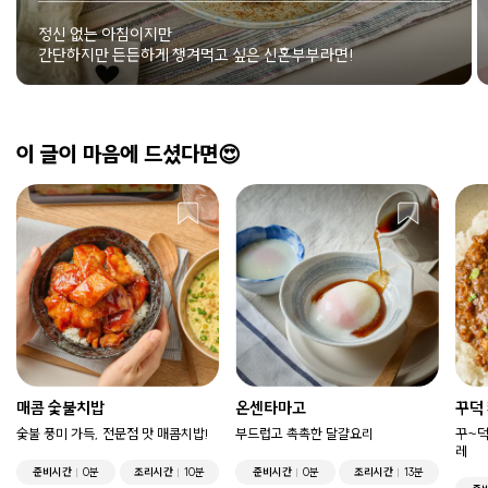
정신 없는 아침이지만
간단하지만 든든하게 챙겨먹고 싶은 신혼부부라면!
이 글이 마음에 드셨다면😍
매콤 숯불치밥
온센타마고
꾸덕
숯불 풍미 가득, 전문점 맛 매콤치밥!
부드럽고 촉촉한 달걀요리
꾸~덕
레
준비시간
0분
조리시간
10분
준비시간
0분
조리시간
13분