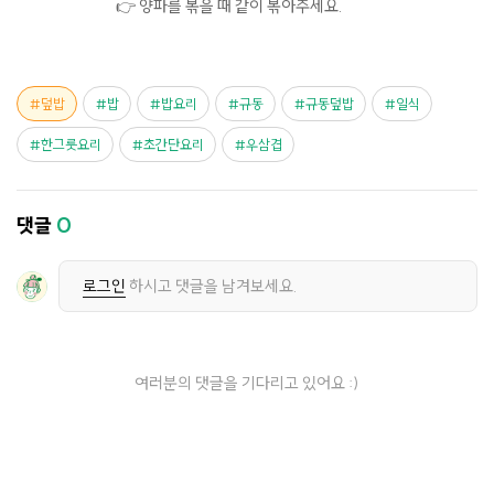
👉 양파를 볶을 때 같이 볶아주세요.
덮밥
밥
밥요리
규동
규동덮밥
일식
한그릇요리
초간단요리
우삼겹
댓글
0
로그인
하시고 댓글을 남겨보세요.
여러분의 댓글을 기다리고 있어요 :)