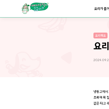
요리가
맛있어지는
부엌
요리가 즐
요리가
건강해지는
부엌
요리해요
요리가
쉬워지는
부엌
요리
2024.09.2
냉동고에서 
초록색 쑥 절
겉은 타고 속