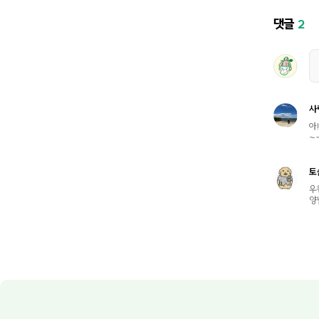
댓글
2
사
아
~
토
우
양