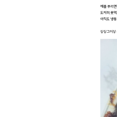
깨를 뿌리면
도저히 못먹
아직도 냉동
상상그이상 