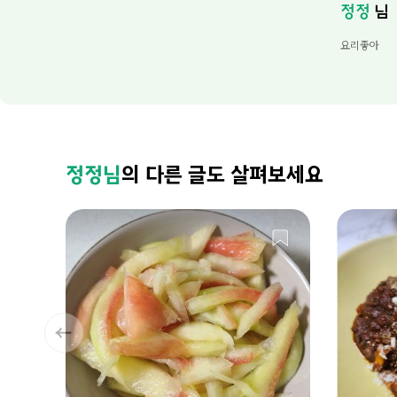
정정
님
요리좋아
정정님
의 다른 글도 살펴보세요