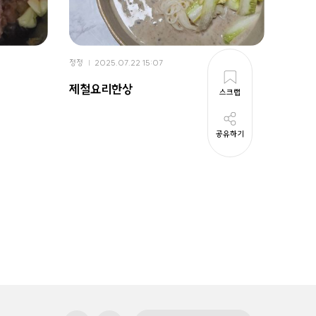
정정
2025.07.22 15:07
정정
2
제철요리한상
치즈
스크랩
공유하기