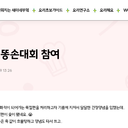
거워지는 새미네부엌
요리초보가이드
요리연구소
요리해요
W
똥손대회 참여
9 13:26
화석이 되어가는 쑥절편을 처리하고자 기름에 지져서 달달한 간장양념을 입혔는데..
편이 숯이 됐네요..😭
은 죽 같이 흐물텅하고 양념도 타서 쓰고..