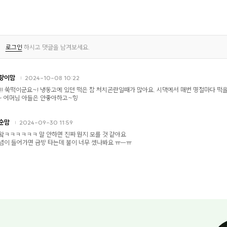
로그인
하시고 댓글을 남겨보세요.
랑이맘
2024-10-08 10:22
!!! 쑥떡이군요~! 냉동고에 있던 떡은 참 처치곤란일때가 많아요. 시댁에서 매번 명절마다 떡
~ 어머님 아들은 안좋아하고~힝
순맘
2024-09-30 11:59
왘ㅋㅋㅋㅋㅋㅋ 말 안하면 진짜 뭔지 모를 것 같아요
념이 들어가면 금방 타는데 불이 너무 셌나봐요 ㅠㅡㅠ