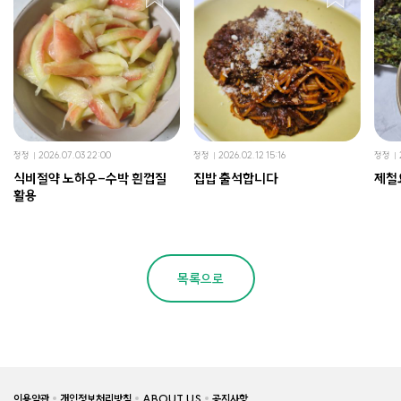
정정
2026.07.03 22:00
정정
2026.02.12 15:16
정정
식비절약 노하우-수박 흰껍질
집밥 출석합니다
제철
활용
목록으로
이용약관
개인정보처리방침
ABOUT US
공지사항